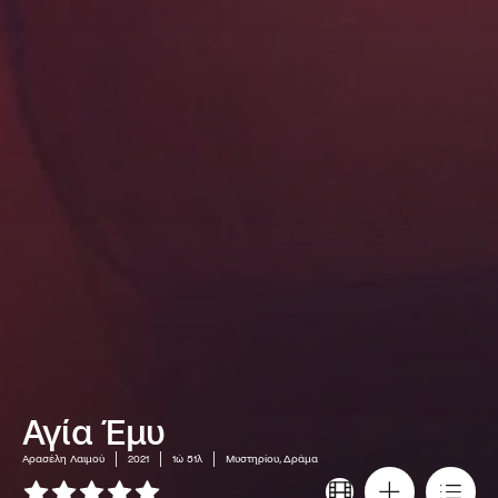
Αγία Έμυ
Αρασέλη Λαιμού
2021
1ώ 51λ
Μυστηρίου, Δράμα