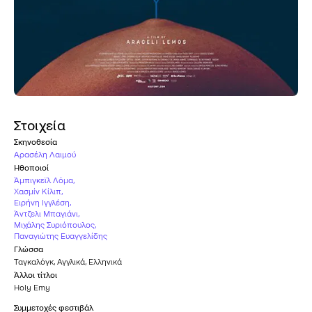
Στοιχεία
Σκηνοθεσία
Αρασέλη Λαιμού
Ηθοποιοί
Άμπιγκεϊλ Λόμα
,
Χασμίν Κίλιπ
,
Ειρήνη Ιγγλέση
,
Άντζελι Μπαγιάνι
,
Μιχάλης Συριόπουλος
,
Παναγιώτης Ευαγγελίδης
Γλώσσα
Ταγκαλόγκ
,
Αγγλικά
,
Ελληνικά
Άλλοι τίτλοι
Holy Emy
Συμμετοχές φεστιβάλ