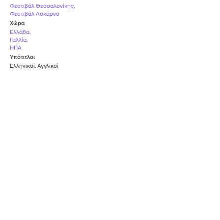
Φεστιβάλ Θεσσαλονίκης
,
Φεστιβάλ Λοκάρνο
Χώρα
Ελλάδα
,
Γαλλία
,
ΗΠΑ
Υπότιτλοι
Ελληνικοί
,
Αγγλικοί
Καταλληλότητα
Κ-15
Βραβείο
Ειδική Μνεία
Σκηνοθεσίας
ΦΕΣΤΙΒΆΛ ΛΟΚΆΡΝΟ
ΒΡΑΒΕΊΑ ΊΡΙΣ
2021
2022
Βραβείο Β'
Βραβείο Women in
Γυναικείου Ρόλου
Film & Television
(Χασμίν Κιλίπ)
(WIFT)