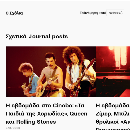
0
Σχόλια
Ταξινόμηση κατά
Νεότερο
Σχετικά Journal posts
Η εβδομάδα στο Cinobo: «Τα
Η εβδομάδα 
Παιδιά της Χορωδίας», Queen
Ζίμερ, Μπίλι
και Rolling Stones
θρυλικοί «Α
3/8/2026
Γραμματικο