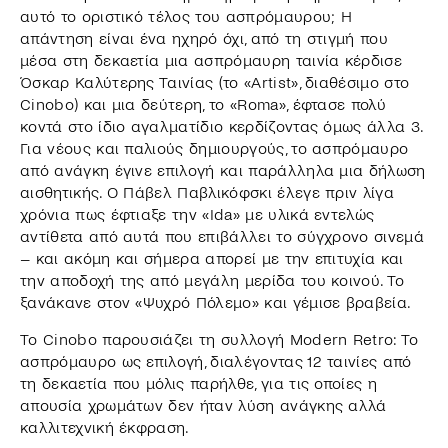
αυτό το οριστικό τέλος του ασπρόμαυρου; Η
απάντηση είναι ένα ηχηρό όχι, από τη στιγμή που
μέσα στη δεκαετία μια ασπρόμαυρη ταινία κέρδισε
Όσκαρ Καλύτερης Ταινίας (το «Artist», διαθέσιμο στο
Cinobo) και μια δεύτερη, το «Roma», έφτασε πολύ
κοντά στο ίδιο αγαλματίδιο κερδίζοντας όμως άλλα 3.
Για νέους και παλιούς δημιουργούς, το ασπρόμαυρο
από ανάγκη έγινε επιλογή και παράλληλα μια δήλωση
αισθητικής. Ο Πάβελ Παβλικόφσκι έλεγε πριν λίγα
χρόνια πως έφτιαξε την «Ida» με υλικά εντελώς
αντίθετα από αυτά που επιβάλλει το σύγχρονο σινεμά
– και ακόμη και σήμερα απορεί με την επιτυχία και
την αποδοχή της από μεγάλη μερίδα του κοινού. Το
ξανάκανε στον «Ψυχρό Πόλεμο» και γέμισε βραβεία.
Το Cinobo παρουσιάζει τη συλλογή Modern Retro: Το
ασπρόμαυρο ως επιλογή, διαλέγοντας 12 ταινίες από
τη δεκαετία που μόλις παρήλθε, για τις οποίες η
απουσία χρωμάτων δεν ήταν λύση ανάγκης αλλά
καλλιτεχνική έκφραση.