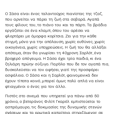
Ο Σάσα είναι ένας ταλαντούχος πιανίστας της τζαζ,
που αρνείται να πάρει τη ζωή στα σοβαρά. Αγαπά
τους φίλους του, το πιάνο του και τα πάρτι. Τα βράδια
εργάζεται σε ένα κλαμπ, όπου του αρέσει να
φλερτάρει με όμορφα κορίτσια. Ζει για την κάθε
στιγμή, μόνο για την απόλαυση, χωρίς ευθύνες, χωρίς
οικογένεια, χωρίς υποχρεώσεις. Η ζωή του θα αλλάξει
απότομα, όταν θα γνωρίσει τη 40χρονη Σαρλότ, ένα
βροχερό απόγευμα. Η Σάσα έχει τρία παιδιά, κι ένα
ζηλιάρη πρώην σύζυγο. Παρ’όλο που δε τον αγαπά πια,
δυσκολεύεται να τον αφήσει, γιατί της προσφέρει
ασφάλεια. Ο Σάσα και η Σαρλότ, φαινομενικά δεν
έχουν τίποτα κοινό, μπορεί όμως πολύ απλά να είναι
φτιαγμένοι ο ένας για τον άλλο.
Πιστός στο σινεμά που υπηρετεί για πάνω από 50
χρόνια, ο βετεράνος Φιλίπ Γκαρέλ εμπιστεύεται το
ασπρόμαυρο, τις δοκιμασίες της δυναμικής στενών
σχέσεων και τα ερωτικά καπρίτσια, στηριζόμενος σε