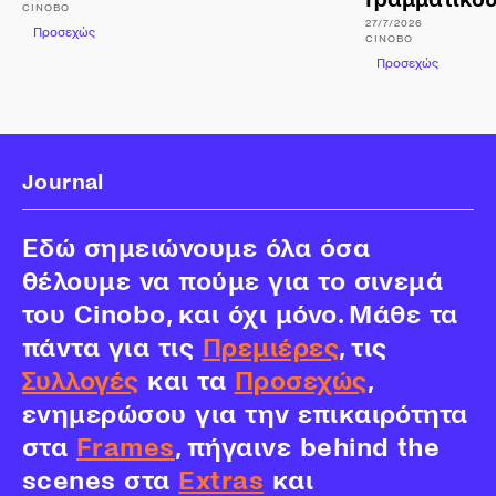
CINOBO
27/7/2026
Προσεχώς
CINOBO
Προσεχώς
Journal
Εδώ σημειώνουμε όλα όσα
θέλουμε να πούμε για το σινεμά
του Cinobo, και όχι μόνο. Μάθε τα
πάντα για τις
Πρεμιέρες
, τις
Συλλογές
και τα
Προσεχώς
,
ενημερώσου για την επικαιρότητα
στα
Frames
, πήγαινε behind the
scenes στα
Extras
και