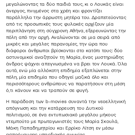
μεγαλώνοντας τα δύο παιδιά τους, κι ο Λουκάς είναι
άνεργος, πνιγμένος στα χρέη και φροντίζει
παράλληλα την άρρωστη μητέρα του. Δραπετεύοντας
από τις προσωπικές τους φυλακές αρχίζουν μία
περιπλάνηση στη σύγχρονη Αθήνα, εξερευνώντας την
πόλη από την αρχή. Αναλώνονται σε μια σειρά από
μικρές και μεγάλες παρανομίες, την ώρα που
διάφοροι άνθρωποι βρίσκονται στο κατόπι τους: δύο
αστυνομικοί αναζητούν τη Μαρία, ένας μυστηριώδης
άνδρας ψάχνει απεγνωσμένα να βρει τον Λουκά. Όλα
αυτά, ενώ μία αλλόκοτη επιδημία εξαπλώνεται στην
πόλη, μία επιδημία που οδηγεί μαζικά όλο και
περισσότερους ανθρώπους να παρατήσουν στη μέση
ό,τι κάνουν και να τραπούν σε φυγή.
Η παράδοση των b-movies συναντά την νεοελληνική
απόγνωση και την κατάρρευση του Δυτικού
πολιτισμού, σε ένα εντυπωσιακό μεγάλου μήκους
ντεμπούτο με πρωταγωνιστές τους Μαρία Σκουλά,
Μάκη Παπαδημητρίου και Ερρίκο Λίτση εν μέσω
ασπρόμαυρης υπαρξιακής αγωνίας.