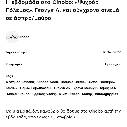
Η εβδομάδα στο Cinobo: «Ψυχρός
Πόλεμος», Γκονγκ Λι και σύγχρονο σινεμά
σε άσπρο/μαύρο
Cinobo
Δημοσιεύτηκε
12 Οκτ 2020
Κατηγορία
Προσεχώς
Tags
Φεστιβάλ Βενετίας
,
Cinobo Week
,
Βραβεία Όσκαρ
,
Βίντεο
,
Φεστιβάλ 
Καννών
,
Πάβελ Παβλικόφσκι
,
Γκονγκ Λι
,
Τζοάνα Κούλιγκ
,
Τόμας Κοτ
,
Μαρία Σκουλά
,
Ερρίκος Λίτσης
,
Φιλίπ Γκαρέλ
,
Μάκης Παπαδημητρίου
Με μια ματιά, ό,τι καινούριο θα δούμε στο Cinobo αυτή την
εβδομάδα, από 12 ως 18 Οκτωβρίου.