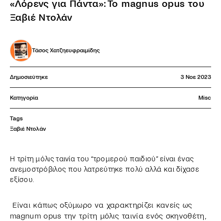
«Λόρενς για Πάντα»: Το magnus opus του
Ξαβιέ Ντολάν
Τάσος Χατζηευφραιμίδης
Δημοσιεύτηκε
3 Νοε 2023
Κατηγορία
Misc
Tags
Ξαβιέ Ντολάν
Η τρίτη μόλις ταινία του “τρομερού παιδιού” είναι ένας
ανεμοστρόβιλος που λατρεύτηκε πολύ αλλά και δίχασε
εξίσου.
Είναι κάπως οξύμωρο να χαρακτηρίζει κανείς ως
magnum opus την τρίτη μόλις ταινία ενός σκηνοθέτη,