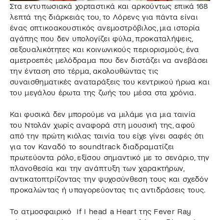
Στα εντυπωσιακά χορταστικά και αρκούντως επικά 168
λεπτά της διάρκειάς του, το Λόρενς για πάντα είναι
ένας οπτικοακουστικός ανεμοστρόβιλος, μια ιστορία
αγάπης που δεν υπολογίζει φύλα, προκαταλήψεις,
σεξουαλικότητες και κοινωνικούς περιορισμούς, ένα
αμετροεπές μελόδραμα που δεν διστάζει να ανεβάσει
την ένταση στο τέρμα, ακολουθώντας τις
συναισθηματικές αναταράξεις του κεντρικού ήρωα και
του μεγάλου έρωτα της ζωής του μέσα στα χρόνια.
Και φυσικά δεν μπορούμε να μιλάμε για μια ταινία
του Ντολάν χωρίς αναφορά στη μουσική της, αφού
από την πρώτη κιόλας ταινία του είχε γίνει σαφές ότι
για τον Καναδό το soundtrack διαδραματίζει
πρωτεύοντα ρόλο, εξίσου σημαντικό με το σενάριο, την
πλανοθεσία και την ανάπτυξη των χαρακτήρων,
αντικατοπτρίζοντας την ψυχοσύνθεση τους και σχεδόν
προκαλώντας ή υπαγορεύοντας τις αντιδράσεις τους.
Το ατμοσφαιρικό If I head a Heart της Fever Ray