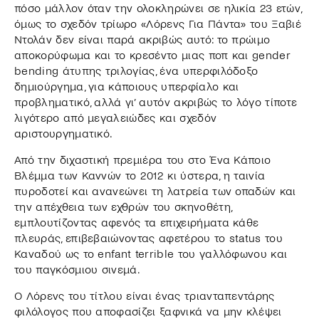
πόσο μάλλον όταν την ολοκληρώνει σε ηλικία 23 ετών,
όμως το σχεδόν τρίωρο «Λόρενς Για Πάντα» του Ξαβιέ
Ντολάν δεν είναι παρά ακριβώς αυτό: το πρώιμο
αποκορύφωμα και το κρεσέντο μιας ποπ και gender
bending άτυπης τριλογίας, ένα υπερφιλόδοξο
δημιούργημα, για κάποιους υπερφίαλο και
προβληματικό, αλλά γι’ αυτόν ακριβώς το λόγο τίποτε
λιγότερο από μεγαλειώδες και σχεδόν
αριστουργηματικό.
Από την διχαστική πρεμιέρα του στο Ένα Κάποιο
Βλέμμα των Καννών το 2012 κι ύστερα, η ταινία
πυροδοτεί και ανανεώνει τη λατρεία των οπαδών και
την απέχθεια των εχθρών του σκηνοθέτη,
εμπλουτίζοντας αφενός τα επιχειρήματα κάθε
πλευράς, επιβεβαιώνοντας αφετέρου το status του
Καναδού ως το enfant terrible του γαλλόφωνου και
του παγκόσμιου σινεμά.
Ο Λόρενς του τίτλου είναι ένας τριανταπεντάρης
φιλόλογος που αποφασίζει ξαφνικά να μην κλέψει