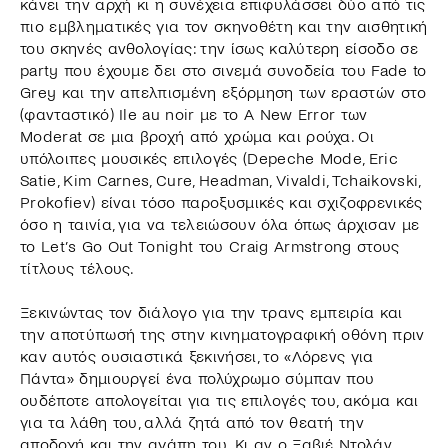
κάνει την αρχή κι η συνέχεια επιφυλάσσει δύο από τις
πιο εμβληματικές για τον σκηνοθέτη και την αισθητική
του σκηνές ανθολογίας: την ίσως καλύτερη είσοδο σε
party που έχουμε δει στο σινεμά συνοδεία του Fade to
Grey και την απελπισμένη εξόρμηση των εραστών στo
(φανταστικό) Ile au noir με το A New Error των
Moderat σε μια βροχή από χρώμα και ρούχα. Οι
υπόλοιπες μουσικές επιλογές (Depeche Mode, Eric
Satie, Kim Carnes, Cure, Headman, Vivaldi, Tchaikovski,
Prokofiev) είναι τόσο παροξυσμικές και σχιζοφρενικές
όσο η ταινία, για να τελειώσουν όλα όπως άρχισαν με
το Let’s Go Out Tonight του Craig Armstrong στους
τίτλους τέλους.
Ξεκινώντας τον διάλογο για την τρανς εμπειρία και
την αποτύπωσή της στην κινηματογραφική οθόνη πριν
καν αυτός ουσιαστικά ξεκινήσει, το «Λόρενς για
Πάντα» δημιουργεί ένα πολύχρωμο σύμπαν που
ουδέποτε απολογείται για τις επιλογές του, ακόμα και
για τα λάθη του, αλλά ζητά από τον θεατή την
αποδοχή και την αγάπη του. Κι αν ο Ξαβιέ Ντολάν