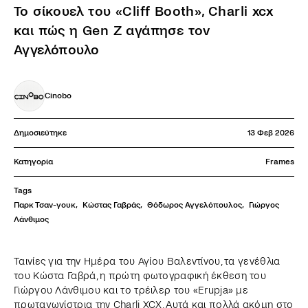
Το σίκουελ του «Cliff Booth», Charli xcx
και πώς η Gen Z αγάπησε τον
Αγγελόπουλο
Cinobo
Δημοσιεύτηκε
13 Φεβ 2026
Κατηγορία
Frames
Tags
Παρκ Τσαν-γουκ
,
Κώστας Γαβράς
,
Θόδωρος Αγγελόπουλος
,
Γιώργος 
Λάνθιμος
Ταινίες για την Ημέρα του Αγίου Βαλεντίνου, τα γενέθλια
του Κώστα Γαβρά, η πρώτη φωτογραφική έκθεση του
Γιώργου Λάνθιμου και το τρέιλερ του «Erupja» με
πρωταγωνίστρια την Charli XCX. Αυτά και πολλά ακόμη στο