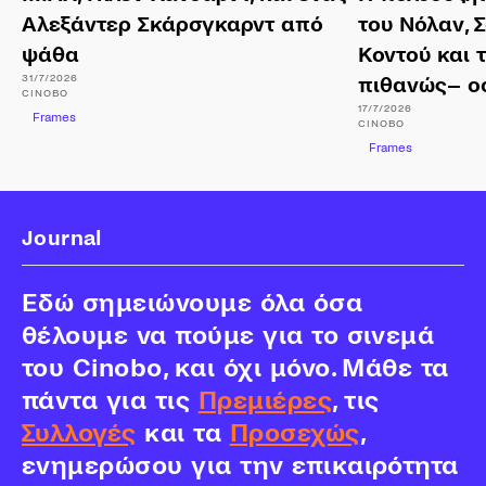
Αλεξάντερ Σκάρσγκαρντ από
του Νόλαν, 
ψάθα
Κοντού και 
31/7/2026
πιθανώς– ο
CINOBO
17/7/2026
Frames
CINOBO
Frames
Journal
Εδώ σημειώνουμε όλα όσα
θέλουμε να πούμε για το σινεμά
του Cinobo, και όχι μόνο. Μάθε τα
πάντα για τις
Πρεμιέρες
, τις
Συλλογές
και τα
Προσεχώς
,
ενημερώσου για την επικαιρότητα