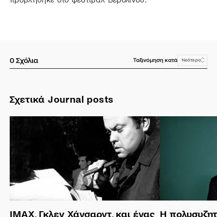
0
Σχόλια
Ταξινόμηση κατά
Νεότερο
Σχετικά Journal posts
ΙΜΑΧ, Γκλεν Χάνσαρντ, και ένας
Η πολυσυζη