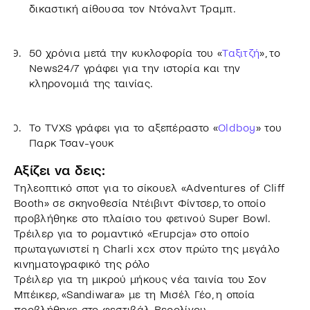
δικαστική αίθουσα τον Ντόναλντ Τραμπ.
50 χρόνια μετά την κυκλοφορία του «
Ταξιτζή
», το
News24/7 γράφει για την ιστορία και την
κληρονομιά της ταινίας.
Το TVXS γράφει για το αξεπέραστο «
Oldboy
» του
Παρκ Τσαν-γουκ
Αξίζει να δεις:
Τηλεοπτικό σποτ για το σίκουελ «Adventures of Cliff
Booth» σε σκηνοθεσία Ντέιβιντ Φίντσερ, το οποίο
προβλήθηκε στο πλαίσιο του φετινού Super Bowl.
Τρέιλερ για το ρομαντικό «Erupcja» στο οποίο
πρωταγωνιστεί η Charli xcx στον πρώτο της μεγάλο
κινηματογραφικό της ρόλο
Τρέιλερ για τη μικρού μήκους νέα ταινία του Σον
Μπέικερ, «Sandiwara» με τη Μισέλ Γέο, η οποία
προβλήθηκε στο φεστιβάλ Βερολίνου.