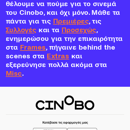
θέλουμε να πούμε για το σινεμά
του Cinobo, και όχι μόνο. Μάθε τα
πάντα για τις
Πρεμιέρες
, τις
Συλλογές
και τα
Προσεχώς
,
ενημερώσου για την επικαιρότητα
στα
Frames
, πήγαινε behind the
scenes στα
Extras
και
εξερεύνησε πολλά ακόμα στα
Misc
.
Κατέβασε τις εφαρμογές μας