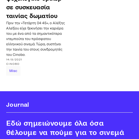
σε συσκευασία
ταινίας δωματίου
Πριν την «Τετάρτη 04:45», ο Αλέξης
Αλεξίου είχε ξεκινήσει την καριέρα
του με ένα από τα σημαντικότερα
ντεμπούτα του πρόσφατου
ελληνικού σινεμά. Τώρα, συστήνει
την ταινία του στους συνδρομητές
του Cinobo.
14/9/2021
CINOBO
Misc
Journal
Εδώ σημειώνουμε όλα όσα
θέλουμε να πούμε για το σινεμά