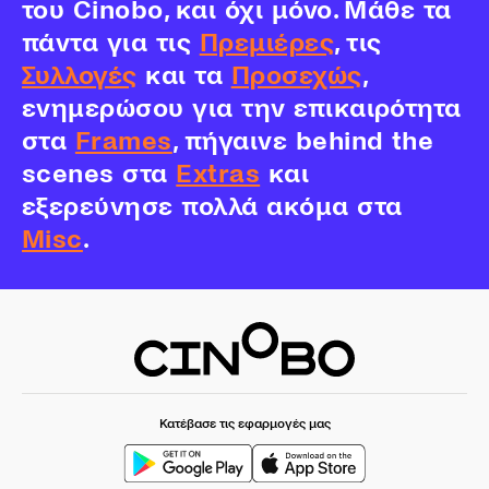
του Cinobo, και όχι μόνο. Μάθε τα
πάντα για τις
Πρεμιέρες
, τις
Συλλογές
και τα
Προσεχώς
,
ενημερώσου για την επικαιρότητα
στα
Frames
, πήγαινε behind the
scenes στα
Extras
και
εξερεύνησε πολλά ακόμα στα
Misc
.
Κατέβασε τις εφαρμογές μας