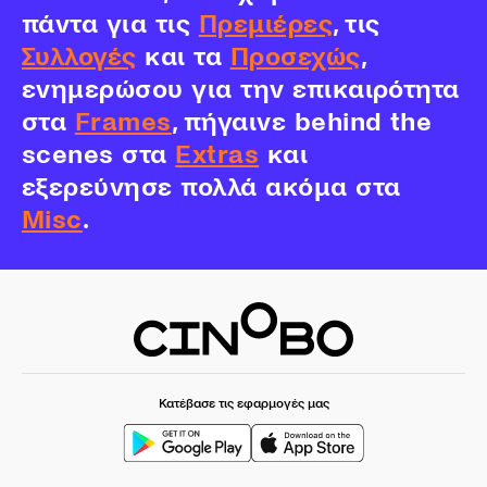
πάντα για τις
Πρεμιέρες
, τις
Συλλογές
και τα
Προσεχώς
,
ενημερώσου για την επικαιρότητα
στα
Frames
, πήγαινε behind the
scenes στα
Extras
και
εξερεύνησε πολλά ακόμα στα
Misc
.
Κατέβασε τις εφαρμογές μας