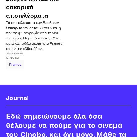
οσκαρικά
αποτελέσματα
Τα αποτελέσματα των Βραβείων
Όσκαρ, το trailer του
Dune 3
και η
πρώτη φωτογραφία από τη νέα
ταινία του Μάρτιν Σκορσέζε. Όλα
αυτά και πολλά ακόμη στα Frames
αυτής της εβδομάδας.
20/3/2026
CINOBO
Frames
Journal
Εδώ σημειώνουμε όλα όσα
θέλουμε να πούμε για το σινεμά
του Cinobo, και όχι μόνο. Μάθε τα