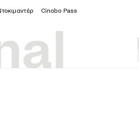
Ντοκιμαντέρ
Cinobo Pass
Α