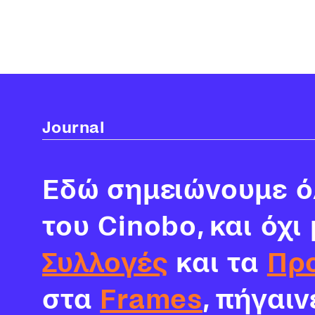
Journal
Εδώ σημειώνουμε όλ
του Cinobo, και όχι
Συλλογές
και τα
Πρ
στα
Frames
, πήγαι