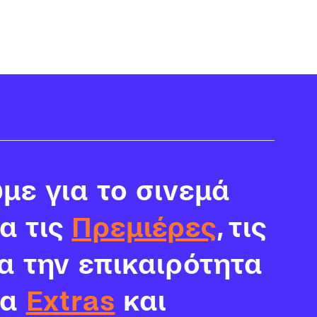
με για το σινεμά
ια τις
Πρεμιέρες
, τις
α την επικαιρότητα
τα
Extras
και