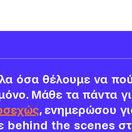
α όσα θέλουμε να πού
 μόνο. Μάθε τα πάντα γ
οσεχώς
, ενημερώσου γι
νε behind the scenes σ