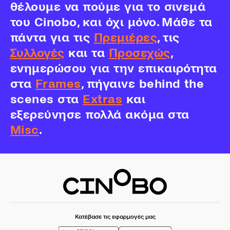
θέλουμε να πούμε για το σινεμά
του Cinobo, και όχι μόνο. Μάθε τα
πάντα για τις
Πρεμιέρες
, τις
Συλλογές
και τα
Προσεχώς
,
ενημερώσου για την επικαιρότητα
στα
Frames
, πήγαινε behind the
scenes στα
Extras
και
εξερεύνησε πολλά ακόμα στα
Misc
.
Κατέβασε τις εφαρμογές μας