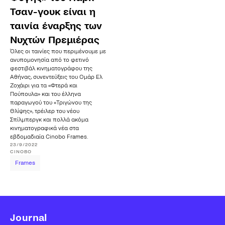
Τσαν-γουκ είναι η
ταινία έναρξης των
Νυχτών Πρεμιέρας
Όλες οι ταινίες που περιμένουμε με
ανυπομονησία από το φετινό
φεστιβάλ κινηματογράφου της
Αθήνας, συνεντεύξεις του Ομάρ Ελ
Ζοχάιρι για τα «Φτερά και
Πούπουλα» και του έλληνα
παραγωγού του «Τριγώνου της
Θλίψης», τρέιλερ του νέου
Σπίλμπεργκ και πολλά ακόμα
κινηματογραφικά νέα στα
εβδομαδιαία Cinobo Frames.
23/9/2022
CINOBO
Frames
Journal