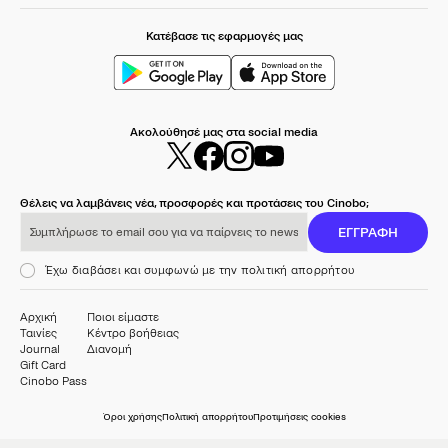
Κατέβασε τις εφαρμογές μας
Ακολούθησέ μας στα social media
Θέλεις να λαμβάνεις νέα, προσφορές και προτάσεις του Cinobo;
Συμπλήρωσε το email σου για να παίρνεις το newsletter μας
ΕΓΓΡΑΦΗ
Έχω διαβάσει και συμφωνώ με την πολιτική απορρήτου
Αρχική
Ποιοι είμαστε
Ταινίες
Κέντρο βοήθειας
Journal
Διανομή
Gift Card
Cinobo Pass
Όροι χρήσης
Πολιτική απορρήτου
Προτιμήσεις cookies