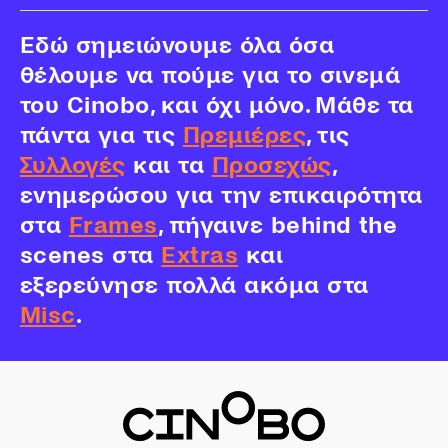
Εδώ σημειώνουμε όλα όσα
θέλουμε να πούμε για το σινεμά
του Cinobo, και όχι μόνο. Μάθε τα
πάντα για τις
Πρεμιέρες
, τις
Συλλογές
και τα
Προσεχώς
,
ενημερώσου για την επικαιρότητα
στα
Frames
, πήγαινε behind the
scenes στα
Extras
και
εξερεύνησε πολλά ακόμα στα
Misc
.