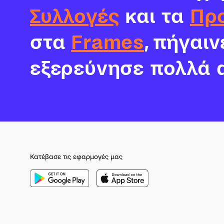
Συλλογές
και τα
Πρ
στα
Frames
, πήγαι
εξερεύνησε πολλά 
Κατέβασε τις εφαρμογές μας