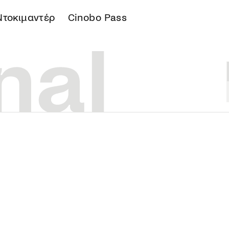
Ντοκιμαντέρ
Cinobo Pass
Α