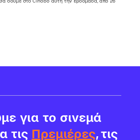
ο θα δούμε στο Cinobo αυτή την εβδομάδα, από 26
με για το σινεμά
ια τις
Πρεμιέρες
, τις