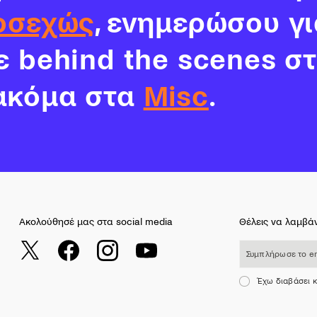
οσεχώς
, ενημερώσου γι
νε behind the scenes σ
ακόμα στα
Misc
.
Ακολούθησέ μας στα social media
Θέλεις να λαμβάν
Συμπλήρωσε το email σου
Έχω διαβάσει 