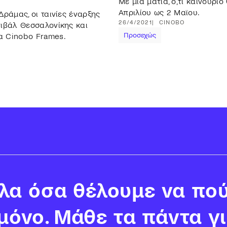
Με μια ματιά, ό,τι καινούρι
Απριλίου ως 2 Μαϊου.
ράμας, οι ταινίες έναρξης
26/4/2021
CINOBO
τιβάλ Θεσσαλονίκης και
Προσεχώς
α Cinobo Frames.
α όσα θέλουμε να πού
 μόνο. Μάθε τα πάντα γ