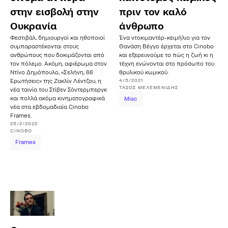
στην εισβολή στην
πριν τον καλό
Ουκρανία
άνθρωπο
Φεστιβάλ, δημιουργοί και ηθοποιοί
Ένα ντοκιμαντέρ-κειμήλιο για τον
συμπαραστέκονται στους
Θανάση Βέγγο έρχεται στο Cinobo
ανθρώπους που δοκιμάζονται από
και εξερευνούμε το πώς η ζωή κι η
τον πόλεμο. Ακόμη, αφιέρωμα στον
τέχνη ενώνονται στο πρόσωπο του
Ντίνο Δημόπουλο, «Σελήνη, 66
θρυλικού κωμικού.
4/5/2021
Ερωτήσεις» της Ζακλίν Λέντζου, η
ΤΆΣΟΣ
ΜΕΛΕΜΕΝΊΔΗΣ
νέα ταινία του Στίβεν Σόντερμπεργκ
και πολλά ακόμα κινηματογραφικά
Misc
νέα στα εβδομαδιαία Cinobo
Frames.
25/2/2022
CINOBO
Frames