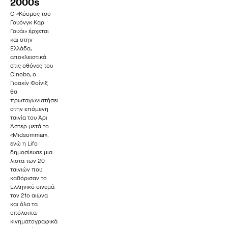
2000s
O «Κόσμος του
Γουόνγκ Καρ
Γουάι» έρχεται
και στην
Ελλάδα,
αποκλειστικά
στις οθόνες του
Cinobo, o
Γιοακίν Φοίνιξ
θα
πρωταγωνιστήσει
στην επόμενη
ταινία του Άρι
Άστερ μετά το
«Midsommar»,
ενώ η Lifo
δημοσίευσε μια
λίστα των 20
ταινιών που
καθόρισαν το
Ελληνικό σινεμά
τον 21ο αιώνα
και όλα τα
υπόλοιπα
κινηματογραφικά