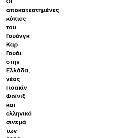
Οι
αποκατεστημένες
κόπιες
του
Γουόνγκ
Καρ
Γουάι
στην
Ελλάδα,
νέος
Γιοακίν
Φοίνιξ
και
ελληνικό
σινεμά
των