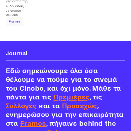
νέα αυτής της
εβδομάδας.
26/2/2021
CINOBO
Frames
Journal
Εδώ σημειώνουμε όλα όσα
θέλουμε να πούμε για το σινεμά
του Cinobo, και όχι μόνο. Μάθε τα
πάντα για τις
Πρεμιέρες
, τις
Συλλογές
και τα
Προσεχώς
,
ενημερώσου για την επικαιρότητα
στα
Frames
, πήγαινε behind the