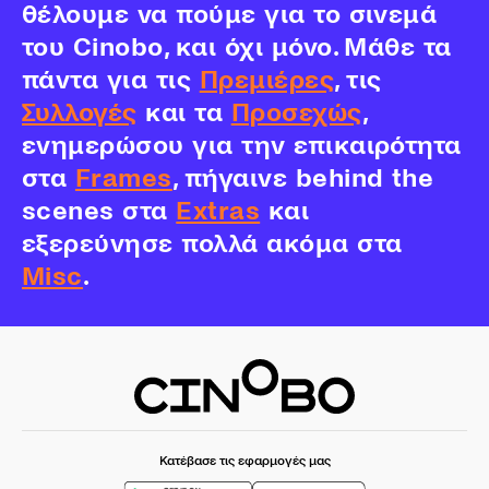
θέλουμε να πούμε για το σινεμά
του Cinobo, και όχι μόνο. Μάθε τα
πάντα για τις
Πρεμιέρες
, τις
Συλλογές
και τα
Προσεχώς
,
ενημερώσου για την επικαιρότητα
στα
Frames
, πήγαινε behind the
scenes στα
Extras
και
εξερεύνησε πολλά ακόμα στα
Misc
.
Κατέβασε τις εφαρμογές μας