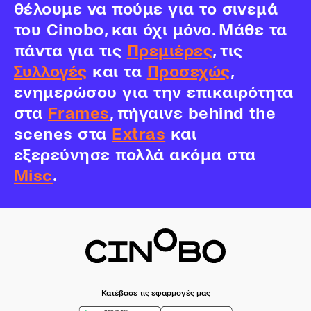
θέλουμε να πούμε για το σινεμά
του Cinobo, και όχι μόνο. Μάθε τα
πάντα για τις
Πρεμιέρες
, τις
Συλλογές
και τα
Προσεχώς
,
ενημερώσου για την επικαιρότητα
στα
Frames
, πήγαινε behind the
scenes στα
Extras
και
εξερεύνησε πολλά ακόμα στα
Misc
.
Κατέβασε τις εφαρμογές μας