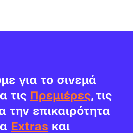
με για το σινεμά
ια τις
Πρεμιέρες
, τις
α την επικαιρότητα
τα
Extras
και