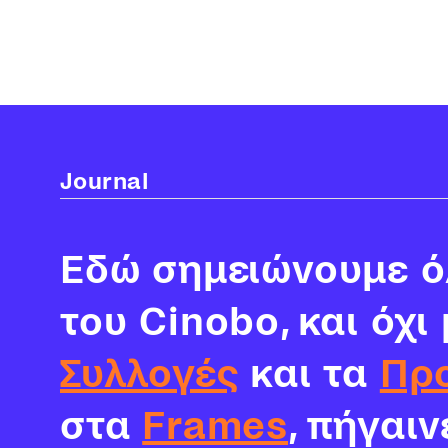
Journal
Εδώ σημειώνουμε όλ
του Cinobo, και όχι
Συλλογές
και τα
Πρ
στα
Frames
, πήγαι