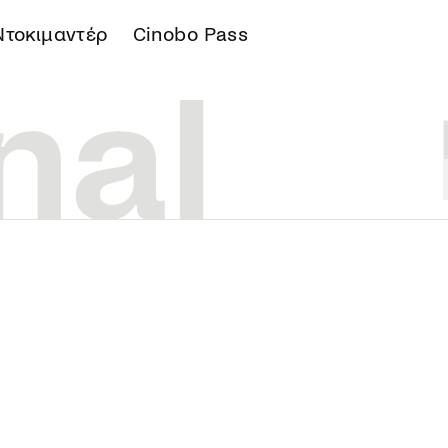
Ντοκιμαντέρ
Cinobo Pass
Α