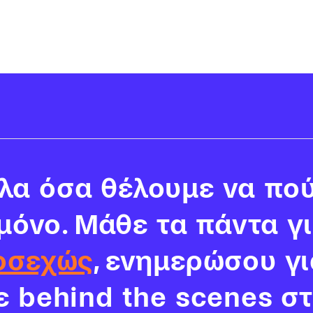
α όσα θέλουμε να πού
 μόνο. Μάθε τα πάντα γ
οσεχώς
, ενημερώσου γι
νε behind the scenes σ