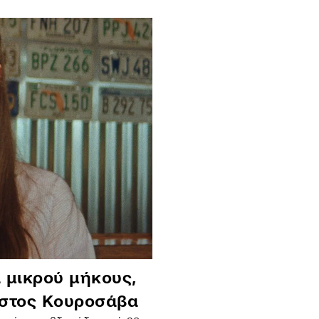
 μικρού μήκους,
αστος Κουροσάβα