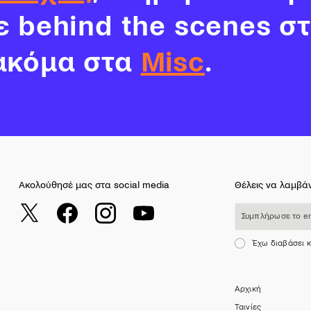
νε behind the scenes σ
ακόμα στα
Misc
.
Ακολούθησέ μας στα social media
Θέλεις να λαμβάν
Συμπλήρωσε το email σου
Έχω διαβάσει 
Αρχική
Ταινίες