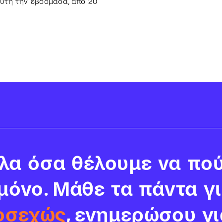
αυτή την εβδομάδα, από 20
α όσα θέλουμε να πού
 μόνο. Μάθε τα πάντα γ
οσεχώς
, ενημερώσου γι