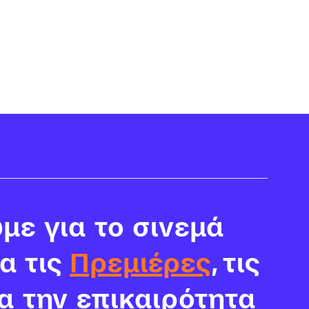
με για το σινεμά
ια τις
Πρεμιέρες
, τις
α την επικαιρότητα