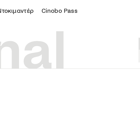
Ντοκιμαντέρ
Cinobo Pass
Α