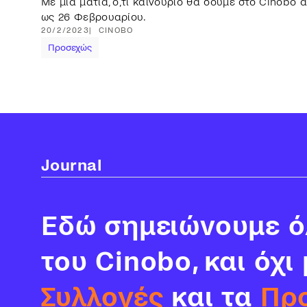
Με μια ματιά, ό,τι καινούριο θα δούμε στο Cinobo 
ως 26 Φεβρουαρίου.
20/2/2023
CINOBO
Προσεχώς
Journal
Εδώ σημειώνουμε όλ
του Cinobo, και όχι
Συλλογές
και τα
Πρ