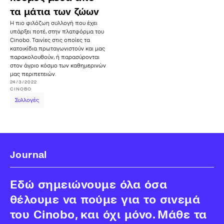
τα μάτια των ζώων
Η πιο φιλόζωη συλλογή που έχει
υπάρξει ποτέ, στην πλατφόρμα του
Cinobo. Ταινίες στις οποίες τα
κατοικίδια πρωταγωνιστούν και μας
παρακολουθούν, ή παρασύρονται
στον άγριο κόσμο των καθημερινών
μας περιπετειών.
24/3/2022
CINOBO
Συλλογές
Journal
Εδώ σημειώνουμε όλα όσα
θέλουμε να πούμε για το σινεμά
του Cinobo, και όχι μόνο. Μάθε τα