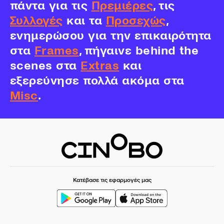
πάντα για τις
Πρεμιέρες
, τις
Συλλογές
και τα
Προσεχώς
,
ενημερώσου για την επικαιρότητα
στα
Frames
, πήγαινε behind the
scenes στα
Extras
και
εξερεύνησε πολλά ακόμα στα
Misc
.
Κατέβασε τις εφαρμογές μας