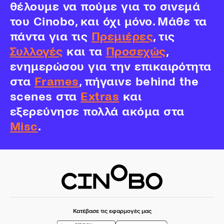
θέλουμε να πούμε για το σινεμά
του Cinobo, και όχι μόνο. Μάθε τα
πάντα για τις
Πρεμιέρες
, τις
Συλλογές
και τα
Προσεχώς
,
ενημερώσου για την επικαιρότητα
στα
Frames
, πήγαινε behind the
scenes στα
Extras
και
εξερεύνησε πολλά ακόμα στα
Misc
.
Κατέβασε τις εφαρμογές μας