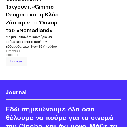
Ίστγουντ, «Gimme
Danger» και η Κλόε
Ζάο πριν το Όσκαρ
του «Nomadland»
Με μια ματιά, ό,τι καινούριο θα
δούμε στο Cinobo αυτή την
εβδομάδα, από 19 ως 25 Απριλίου.
19/4/2021
CINOBO
Προσεχώς
Journal
Εδώ σημειώνουμε όλα όσα
θέλουμε να πούμε για το σινεμά
του Cinobo, και όχι μόνο. Μάθε τα