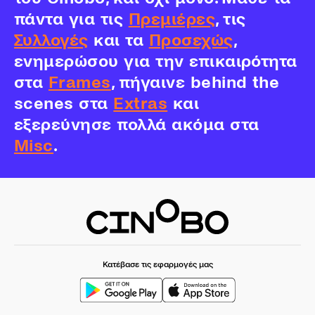
πάντα για τις
Πρεμιέρες
, τις
Συλλογές
και τα
Προσεχώς
,
ενημερώσου για την επικαιρότητα
στα
Frames
, πήγαινε behind the
scenes στα
Extras
και
εξερεύνησε πολλά ακόμα στα
Misc
.
Κατέβασε τις εφαρμογές μας