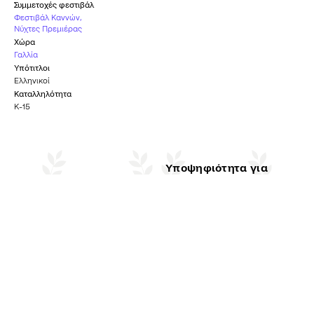
Συμμετοχές φεστιβάλ
Φεστιβάλ Καννών
,
Νύχτες Πρεμιέρας
Χώρα
Γαλλία
Υπότιτλοι
Ελληνικοί
Καταλληλότητα
Κ-15
Υποψηφιότητα για
Βραβείο Επιτροπής
Όσκαρ Καλύτερης
Διεθνούς Ταινίας
ΦΕΣΤΙΒΆΛ ΚΑΝΝΏΝ
2019
ΒΡΑΒΕΊΑ ΌΣΚΑΡ
2020
Υποψηφιότητα
Καλύτερης
Βραβείο Κοινού
Ξενόγλωσσης Ταινίας
ΝΎΧΤΕΣ ΠΡΕΜΙΈΡΑΣ
2019
ΧΡΥΣΈΣ ΣΦΑΊΡΕΣ