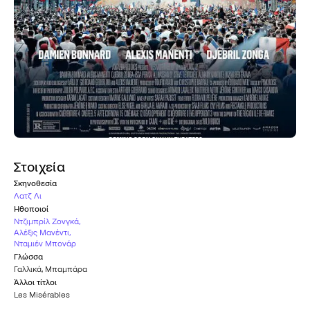
Στοιχεία
Σκηνοθεσία
Λατζ Λι
Ηθοποιοί
Ντζιμπρίλ Ζονγκά
,
Αλέξις Μανέντι
,
Νταμιέν Μπονάρ
Γλώσσα
Γαλλικά
,
Μπαμπάρα
Άλλοι τίτλοι
Les Misérables