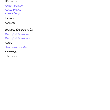
Ηθοποιοί
Κλερ Πέρκινς
,
Κέιλα Μέικλ
,
Λίλιτ Λέσερ
Γλώσσα
Αγγλικά
Συμμετοχές φεστιβάλ
Φεστιβάλ Λονδίνου
,
Φεστιβάλ Λοκάρνο
Χώρα
Ηνωμένο Βασίλειο
Υπότιτλοι
Ελληνικοί
Βραβείο Μακιγιάζ
Επίσημη Συμμετοχή
και Κομμώσεων
ΦΕΣΤΙΒΆΛ ΛΟΝΔΊΝΟΥ
ΒΡΕΤΑΝΙΚΆ ΒΡΑΒΕΊΑ ΑΝΕΞΆΡΤΗΤΟΥ
2022
ΚΙΝΗΜΑΤΟΓΡΆΦΟΥ
2022