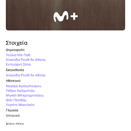
Στοιχεία
Δημιουργός
Χούλια Ντε Παθ
,
Αλαούδα Ρουίθ δε Αθούα
,
Εντουάρντ Σόλα
Σκηνοθεσία
Αλαούδα Ρουίθ δε Αθούα
Ηθοποιοί
Ναγόρε Αρανμπούρου
,
Πέδρο Καζαμπλάν
,
Μιγκέλ Μπερναρντεάου
,
Ιβάν Πελιθέρ
,
Λορέτο Μαουλεόν
Γλώσσα
Ισπανικά
Άλλοι τίτλοι
Querer