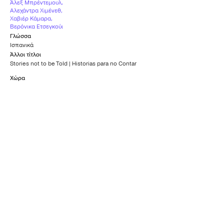
Άλεξ Μπρέντεμουλ
,
Αλεχάντρα Χιμένεθ
,
Χαβιέρ Κάμαρα
,
Βερόνικα Ετσεγκούι
Γλώσσα
Ισπανικά
Άλλοι τίτλοι
Stories not to be Told | Historias para no Contar
Χώρα
Ισπανία
Υπότιτλοι
Ελληνικοί
Καταλληλότητα
Κ-12
Τι είπαν όσοι το είδαν
0
/5
Τι είπαν όσοι το είδαν
0
/5