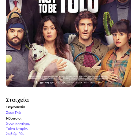
Στοιχεία
Σκηνοθεσία
Σεσκ Γκέι
Ηθοποιοί
Άννα Καστίγιο
,
Τσίνο Νταρίν
,
Χαβιέρ Ρέι
,