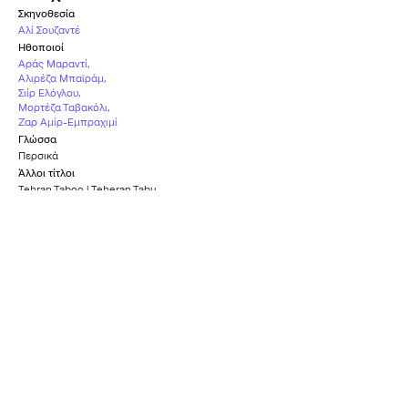
Σκηνοθεσία
Αλί Σουζαντέ
Ηθοποιοί
Αράς Μαραντί
,
Αλιρέζα Μπαϊράμ
,
Σιίρ Ελόγλου
,
Μορτέζα Ταβακόλι
,
Ζαρ Αμίρ-Εμπραχιμί
Γλώσσα
Περσικά
Άλλοι τίτλοι
Tehran Taboo | Teheran Tabu
Συμμετοχές φεστιβάλ
Φεστιβάλ Καννών
Χώρα
Γερμανία
,
Αυστρία
Υπότιτλοι
Ελληνικοί
Καταλληλότητα
Κ-12
Τι είπαν όσοι το είδαν
0
/5