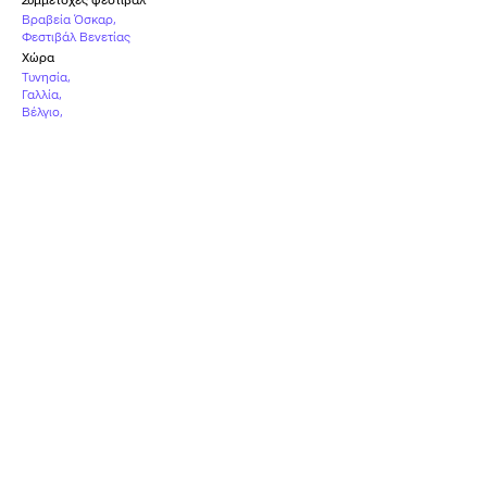
Συμμετοχές φεστιβάλ
Βραβεία Όσκαρ
,
Φεστιβάλ Βενετίας
Χώρα
Τυνησία
,
Γαλλία
,
Βέλγιο
,
Γερμανία
,
Σουηδία
,
Κατάρ
,
Κύπρος
,
Τουρκία
Υπότιτλοι
Ελληνικοί
Καταλληλότητα
Κ-15
Υποψηφιότητα
Βραβείο Καλύτερου
Καλύτερης Διεθνούς
Ηθοποιού (Γιάχια
Ταινίας
Μαχάινι) - Orizzonti
ΒΡΑΒΕΊΑ ΌΣΚΑΡ
ΦΕΣΤΙΒΆΛ ΒΕΝΕΤΊΑΣ
2021
2020