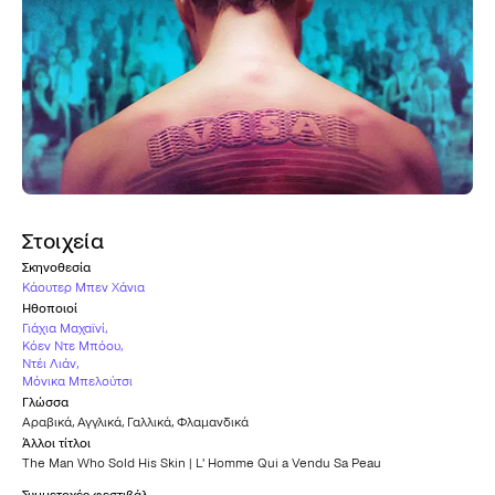
Στοιχεία
Σκηνοθεσία
Κάουτερ Μπεν Χάνια
Ηθοποιοί
Γιάχια Μαχαϊνί
,
Κόεν Ντε Μπόου
,
Ντέι Λιάν
,
Μόνικα Μπελούτσι
Γλώσσα
Αραβικά
,
Αγγλικά
,
Γαλλικά
,
Φλαμανδικά
Άλλοι τίτλοι
The Man Who Sold His Skin | L' Homme Qui a Vendu Sa Peau