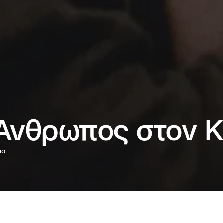
 Άνθρωπος στον 
μα