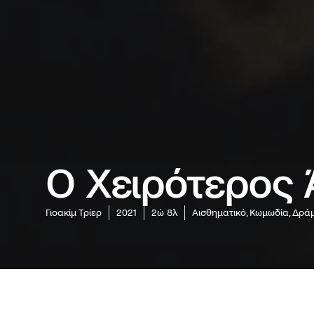
Ο Χειρότερος
Γιοακίμ Τρίερ
2021
2ώ 8λ
Αισθηματικό, Κωμωδία, Δρά