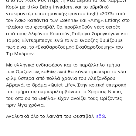
από τον Άλεξ Ρος Πέρι, τη νέα ακρότητα του Χάρμονι
Κορίν με τίτλο Baby Invaders, και το υβριδικό
ντοκιμαντέρ επιστημονικής φαντασ ίας(!) «2073» από
τον Άσιφ Καπάντια των «Senna» και «Amy». Επίσης στο
πλαίσιο του φεστιβάλ θα προβληθούν νέες σειρές
από τους Αλφόνσο Κουαρόν, Ροδρίγο Σορογκόγιεν και
Τόμας Βίντερμπεργκ, ενώ ταινία έναρξης θυμίζουμε
πως είναι το «Σκαθαροζούμης Σκαθαροζούμης» του
Τιμ Μπέρτον.
Με ελληνικό ενδιαφέρον και το παράλληλο τμήμα
των Οριζόντων, καθώς εκεί θα κάνει πρεμιέρα το νέο
φιλμ ύστερα από πολλά χρόνια του Αλέξανδρου
Αβρανά, το δράμα «Quiet Life». Στην κριτική επιτροπή
του τμήματος συμπεριλαμβάνεται ο Χρήστος Νίκου,
του οποίου τα «Μήλα» είχαν ανοίξει τους Ορίζοντες
πριν λίγα χρόνια.
Αναλυτικά όλο το λαϊνάπ του φεστιβάλ,
εδώ
.