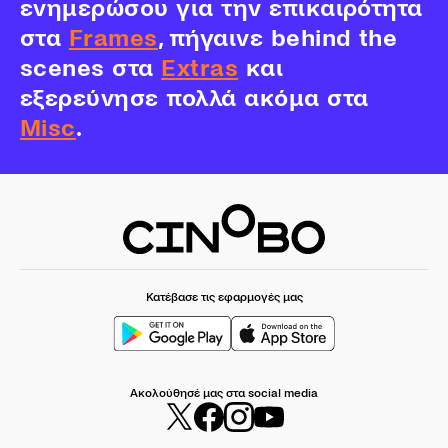
ενημερώσου για την επικαιρότητα
στα
Frames
, πήγαινε behind the
scenes στα
Extras
και
εξερεύνησε πολλά ακόμα στα
Misc
.
Κατέβασε τις εφαρμογές μας
Ακολούθησέ μας στα social media