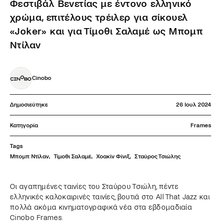
Φεστιβάλ Βενετίας με έντονο ελληνικό
χρώμα, επιτέλους τρέιλερ για σίκουελ
«Joker» και για Τίμοθι Σαλαμέ ως Μπομπ
Ντίλαν
Cinobo
Δημοσιεύτηκε
26 Ιουλ 2024
Κατηγορία
Frames
Tags
Μπομπ Ντίλαν
,
Τίμοθι Σαλαμέ
,
Χοακίν Φίνιξ
,
Σταύρος Τσιώλης
Οι αγαπημένες ταινίες του Σταύρου Τσιώλη, πέντε
ελληνικές καλοκαιρινές ταινίες, βουτιά στο All That Jazz και
πολλά ακόμα κινηματογραφικά νέα στα εβδομαδιαία
Cinobo Frames.