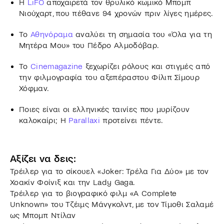
H
LiFO
αποχαιρετά τον θρυλικό κωμικό Μπομπ
Νιούχαρτ, που πέθανε 94 χρονών πριν λίγες ημέρες.
Το
Αθηνόραμα
αναλύει τη σημασία του «Όλα για τη
Μητέρα Μου» του Πέδρο Αλμοδόβαρ.
To
Cinemagazine
ξεχωρίζει ρόλους και στιγμές από
την φιλμογραφία του αξεπέραστου Φίλιπ Σίμουρ
Χόφμαν.
Ποιες είναι οι ελληνικές ταινίες που μυρίζουν
καλοκαίρι; Η
Parallaxi
προτείνει πέντε.
Αξίζει να δεις:
Τρέιλερ για το σίκουελ «Joker: Τρέλα Για Δύο» με τον
Χοακίν Φοίνιξ και την Lady Gaga.
Τρέιλερ για το βιογραφικό φιλμ «A Complete
Unknown» του Τζέιμς Μάνγκολντ, με τον Τίμοθι Σαλαμέ
ως Μπομπ Ντίλαν