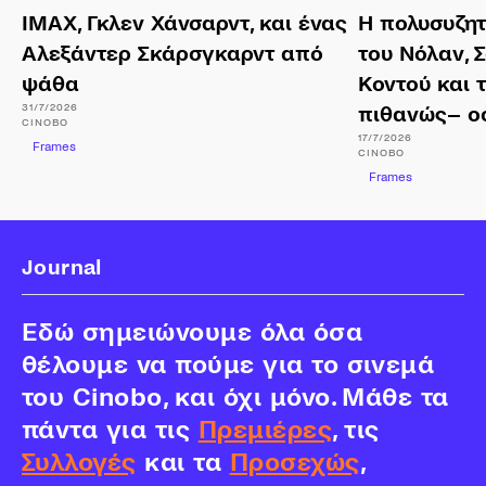
ΙΜΑΧ, Γκλεν Χάνσαρντ, και ένας
Η πολυσυζη
Αλεξάντερ Σκάρσγκαρντ από
του Νόλαν, 
ψάθα
Κοντού και 
31/7/2026
πιθανώς– ο
CINOBO
17/7/2026
Frames
CINOBO
Frames
Journal
Εδώ σημειώνουμε όλα όσα
θέλουμε να πούμε για το σινεμά
του Cinobo, και όχι μόνο. Μάθε τα
πάντα για τις
Πρεμιέρες
, τις
Συλλογές
και τα
Προσεχώς
,