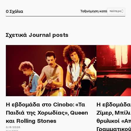
0
Σχόλια
Ταξινόμηση κατά
Νεότερο
Σχετικά Journal posts
Η εβδομάδα στο Cinobo: «Τα
Η εβδομάδα 
Παιδιά της Χορωδίας», Queen
Ζίμερ, Μπίλι
και Rolling Stones
θρυλικοί «Α
3/8/2026
Γραμματικο