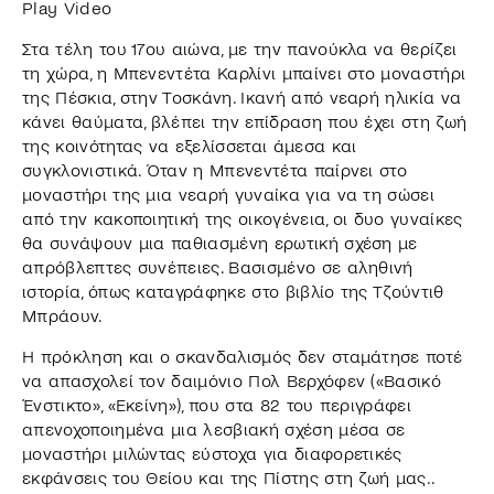
Play Video
Στα τέλη του 17ου αιώνα, με την πανούκλα να θερίζει
τη χώρα, η Μπενεντέτα Καρλίνι μπαίνει στο μοναστήρι
της Πέσκια, στην Τοσκάνη. Ικανή από νεαρή ηλικία να
κάνει θαύματα, βλέπει την επίδραση που έχει στη ζωή
της κοινότητας να εξελίσσεται άμεσα και
συγκλονιστικά. Όταν η Μπενεντέτα παίρνει στο
μοναστήρι της μια νεαρή γυναίκα για να τη σώσει
από την κακοποιητική της οικογένεια, οι δυο γυναίκες
θα συνάψουν μια παθιασμένη ερωτική σχέση με
απρόβλεπτες συνέπειες. Βασισμένο σε αληθινή
ιστορία, όπως καταγράφηκε στο βιβλίο της Τζούντιθ
Μπράουν.
Η πρόκληση και ο σκανδαλισμός δεν σταμάτησε ποτέ
να απασχολεί τον δαιμόνιο Πολ Βερχόφεν («Βασικό
Ένστικτο», «Εκείνη»), που στα 82 του περιγράφει
απενοχοποιημένα μια λεσβιακή σχέση μέσα σε
μοναστήρι μιλώντας εύστοχα για διαφορετικές
εκφάνσεις του Θείου και της Πίστης στη ζωή μας..