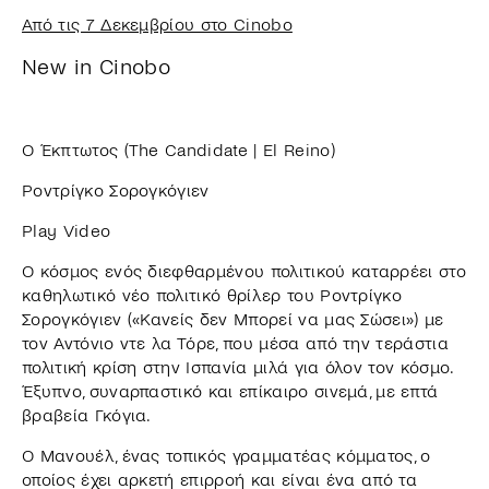
Από τις 7 Δεκεμβρίου στο Cinobo
New in Cinobo
Ο Έκπτωτος (The Candidate | El Reino)
Ροντρίγκο Σορογκόγιεν
Play Video
Ο κόσμος ενός διεφθαρμένου πολιτικού καταρρέει στο
καθηλωτικό νέο πολιτικό θρίλερ του Ροντρίγκο
Σορογκόγιεν («Κανείς δεν Μπορεί να μας Σώσει») με
τον Αντόνιο ντε λα Τόρε, που μέσα από την τεράστια
πολιτική κρίση στην Ισπανία μιλά για όλον τον κόσμο.
Έξυπνο, συναρπαστικό και επίκαιρο σινεμά, με επτά
βραβεία Γκόγια.
Ο Μανουέλ, ένας τοπικός γραμματέας κόμματος, ο
οποίος έχει αρκετή επιρροή και είναι ένα από τα