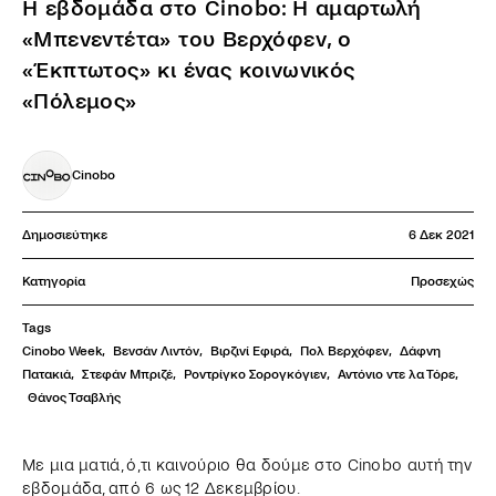
Η εβδομάδα στο Cinobo: Η αμαρτωλή
«Μπενεντέτα» του Βερχόφεν, ο
«Έκπτωτος» κι ένας κοινωνικός
«Πόλεμος»
Cinobo
Δημοσιεύτηκε
6 Δεκ 2021
Κατηγορία
Προσεχώς
Tags
Cinobo Week
,
Βενσάν Λιντόν
,
Βιρζινί Εφιρά
,
Πολ Βερχόφεν
,
Δάφνη 
Πατακιά
,
Στεφάν Μπριζέ
,
Ροντρίγκο Σορογκόγιεν
,
Αντόνιο ντε λα Τόρε
,
Θάνος Τσαβλής
Με μια ματιά, ό,τι καινούριο θα δούμε στο Cinobo αυτή την
εβδομάδα, από 6 ως 12 Δεκεμβρίου.