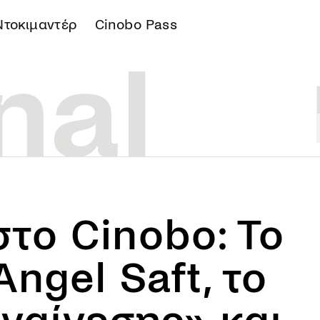
Ντοκιμαντέρ
Cinobo Pass
Α
το Cinobo: Το
ngel Saft, το