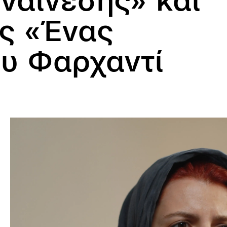
υναίνεσης» και
ς «Ένας
ου Φαρχαντί