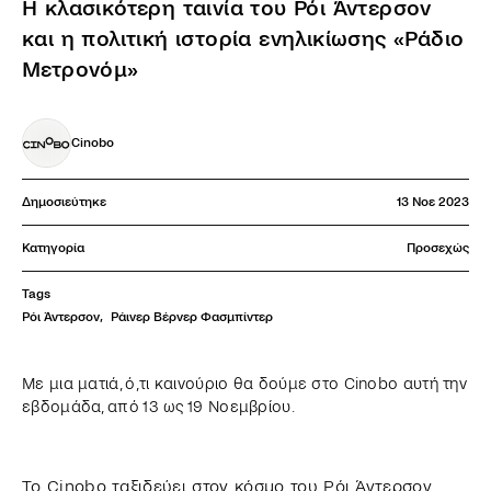
H κλασικότερη ταινία του Ρόι Άντερσον
και η πολιτική ιστορία ενηλικίωσης «Ράδιο
Μετρονόμ»
Cinobo
Δημοσιεύτηκε
13 Νοε 2023
Κατηγορία
Προσεχώς
Tags
Ρόι Άντερσον
,
Ράινερ Βέρνερ Φασμπίντερ
Με μια ματιά, ό,τι καινούριο θα δούμε στο Cinobo αυτή την
εβδομάδα, από 13 ως 19 Νοεμβρίου.
Το Cinobo ταξιδεύει στον κόσμο του Ρόι Άντερσον,