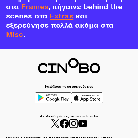
στα
Frames
, πήγαινε behind the
scenes στα
Extras
και
εξερεύνησε πολλά ακόμα στα
Misc
.
Κατέβασε τις εφαρμογές μας
Ακολούθησέ μας στα social media