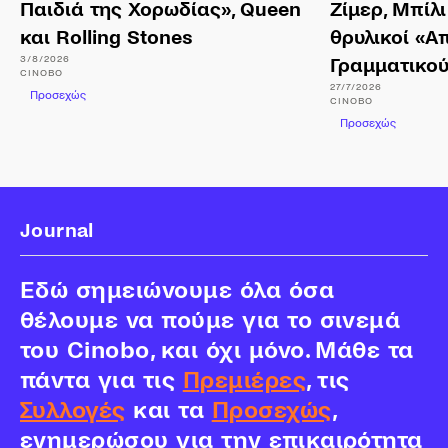
Παιδιά της Χορωδίας», Queen
Ζίμερ, Μπίλι
και Rolling Stones
θρυλικοί «Α
3/8/2026
Γραμματικο
CINOBO
27/7/2026
Προσεχώς
CINOBO
Προσεχώς
Journal
Εδώ σημειώνουμε όλα όσα
θέλουμε να πούμε για το σινεμά
του Cinobo, και όχι μόνο. Μάθε τα
πάντα για τις
Πρεμιέρες
, τις
Συλλογές
και τα
Προσεχώς
,
ενημερώσου για την επικαιρότητα