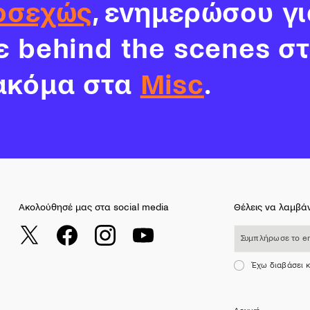
οσεχώς
, ενημερώσου γι
νε behind the scenes σ
ακόμα στα
Misc
.
Ακολούθησέ μας στα social media
Θέλεις να λαμβάν
Συμπλήρωσε το email σου
Έχω διαβάσει 