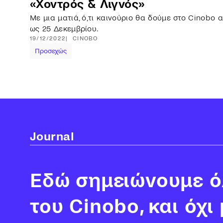
«Χοντρός & Λιγνός»
Με μια ματιά, ό,τι καινούριο θα δούμε στο Cinobo 
ως 25 Δεκεμβρίου.
19/12/2022
CINOBO
Προσεχώς
Journal
Εδώ σημειώνουμε όλ
του Cinobo, και όχι