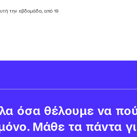
αυτή την εβδομάδα, από 19
α όσα θέλουμε να πού
 μόνο. Μάθε τα πάντα γ