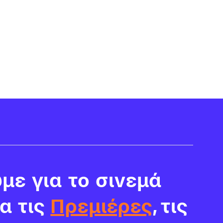
με για το σινεμά
ια τις
Πρεμιέρες
, τις