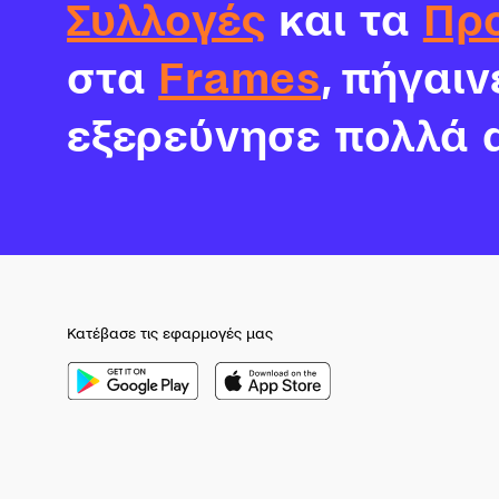
Συλλογές
και τα
Πρ
στα
Frames
, πήγαι
εξερεύνησε πολλά 
Κατέβασε τις εφαρμογές μας