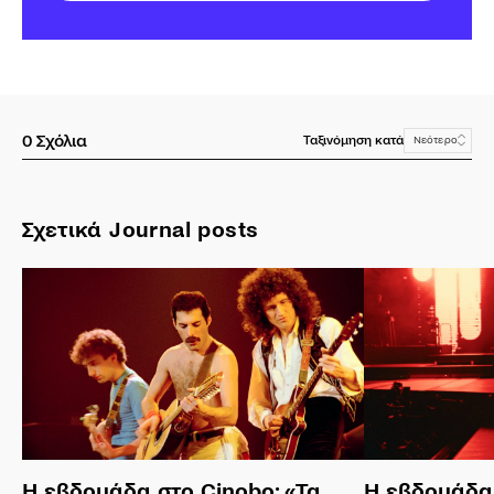
0
Σχόλια
Ταξινόμηση κατά
Νεότερο
Σχετικά Journal posts
Η εβδομάδα στο Cinobo: «Τα
Η εβδομάδα 