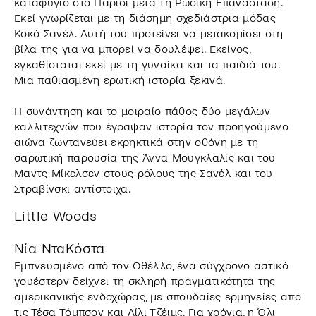
καταφύγιο στο Παρίσι μετά τη Ρωσική Επανάσταση.
Εκεί γνωρίζεται με τη διάσημη σχεδιάστρια μόδας
Κοκό Σανέλ. Αυτή του προτείνει να μετακομίσει στη
βίλα της για να μπορεί να δουλέψει. Εκείνος,
εγκαθίσταται εκεί με τη γυναίκα και τα παιδιά του.
Μια παθιασμένη ερωτική ιστορία ξεκινά.
Η συνάντηση και το μοιραίο πάθος δύο μεγάλων
καλλιτεχνών που έγραψαν ιστορία τον προηγούμενο
αιώνα ζωντανεύει εκρηκτικά στην οθόνη με τη
σαρωτική παρουσία της Άννα Μουγκλαλίς και του
Μαντς Μίκελσεν στους ρόλους της Σανέλ και του
Στραβίνσκι αντίστοιχα.
Little Woods
Νία ΝταΚόστα
Εμπνευσμένο από τον Οθέλλο, ένα σύγχρονο αστικό
γουέστερν δείχνει τη σκληρή πραγματικότητα της
αμερικανικής ενδοχώρας, με σπουδαίες ερμηνείες από
τις Τέσα Τόμπσον και Λίλι Τζέιμς. Για χρόνια, η Όλι