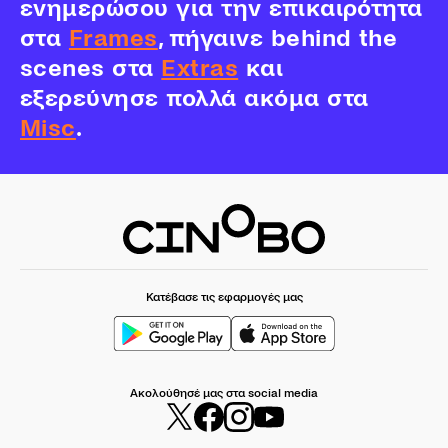
ενημερώσου για την επικαιρότητα
στα
Frames
, πήγαινε behind the
scenes στα
Extras
και
εξερεύνησε πολλά ακόμα στα
Misc
.
Κατέβασε τις εφαρμογές μας
Ακολούθησέ μας στα social media