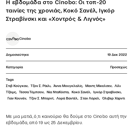
Η εβδομάδα στο Cinobo: Οι τοπ-20
ταινίες της χρονιάς, Κοκό Σανέλ, Ιγκόρ
Στραβίνσκι και «Χοντρός & Λιγνός»
Cinobo
Δημοσιεύτηκε
19 Δεκ 2022
Κατηγορία
Προσεχώς
Tags
Στιβ Κούγκαν
,
Τζον Σ. Ράιλι
,
Άννα Μουγκλαλίς
,
Μαντς Μίκελσεν
,
Λίλι 
Τζέιμς
,
Τέσσα Τόμπσον
,
Νία ΝταΚόστα
,
Κοκό Σανέλ
,
Ιγκόρ Στραβίνσκι
,
Γιαν Κουνέν
,
Τζον Σ. Μπερντ
,
Λορά Βαντέλ
,
Σταν Λόρελ
,
Όλιβερ Χάρντι
Με μια ματιά, ό,τι καινούριο θα δούμε στο Cinobo αυτή την
εβδομάδα, από 19 ως 25 Δεκεμβρίου.