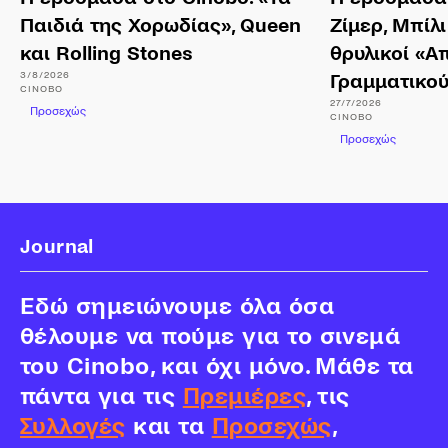
Παιδιά της Χορωδίας», Queen
Ζίμερ, Μπίλι
και Rolling Stones
θρυλικοί «Α
3/8/2026
Γραμματικο
CINOBO
27/7/2026
Προσεχώς
CINOBO
Προσεχώς
Journal
Εδώ σημειώνουμε όλα όσα
θέλουμε να πούμε για το σινεμά
του Cinobo, και όχι μόνο. Μάθε τα
πάντα για τις
Πρεμιέρες
, τις
Συλλογές
και τα
Προσεχώς
,