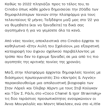
Καθώς το 2022 πλησιάζει προς το τέλος του, το
Cinobo όπως κάθε χρόνο δημοσιεύει την 20άδα των
δημοφιλέστερων ταινιών στην πλατφόρμα για τους
τελευταίους 12 μήνες. Ταξιδέψτε μαζί μας στο ‘22 για
να θυμηθείτε (και να ξαναδείτε) τα δικά σας
αγαπημένα ή για να γεμίσετε όλα τα κενά.
Από νέες ταινίες, αποκλειστικά στο Cinobo έρχεται το
καθηλωτικό «Στην Αυλή του Σχολείου», μια εξαιρετική
καταγραφή του άγριου σχολικού περιβάλλοντος με
τρόπο που δεν το έχουμε ξαναδεί, σε μια από τις πιο
αγαπητές της κριτικής ταινίες της χρονιάς.
Μαζί, στην πλατφόρμα έρχονται δημοφιλείς ταινίες με
διάσημους πρωταγωνιστές: Στο «Χοντρός & Λιγνός»
παρακολουθούμε μια απολαυστική βιογραφία των
Σταν Λόρελ και Όλιβερ Χάρντι με τους Στιβ Κούγκαν
και Τζον Σ. Ράιλι, στο «Coco Chanel & Igor Stravinsky»
τις δύο τεράστιες προσωπικότητες ενσαρκώνουν οι
Άννα Μουγκλαλίς και Μαντς Μίκελσεν, ενώ στο «Little