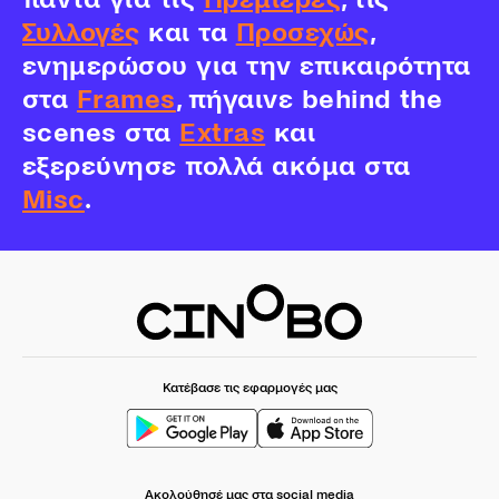
Συλλογές
και τα
Προσεχώς
,
ενημερώσου για την επικαιρότητα
στα
Frames
, πήγαινε behind the
scenes στα
Extras
και
εξερεύνησε πολλά ακόμα στα
Misc
.
Κατέβασε τις εφαρμογές μας
Ακολούθησέ μας στα social media