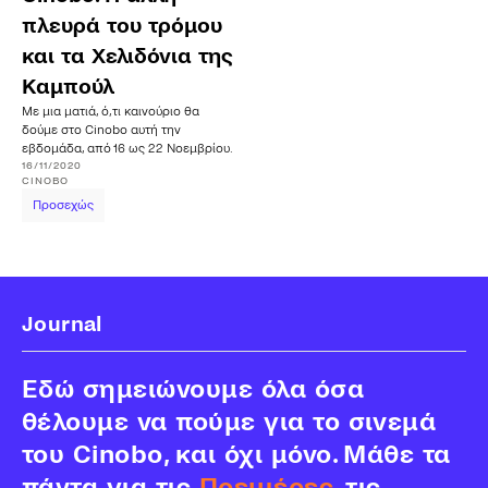
πλευρά του τρόμου
και τα Χελιδόνια της
Καμπούλ
Με μια ματιά, ό,τι καινούριο θα
δούμε στο Cinobo αυτή την
εβδομάδα, από 16 ως 22 Νοεμβρίου.
16/11/2020
CINOBO
Προσεχώς
Journal
Εδώ σημειώνουμε όλα όσα
θέλουμε να πούμε για το σινεμά
του Cinobo, και όχι μόνο. Μάθε τα
πάντα για τις
Πρεμιέρες
, τις