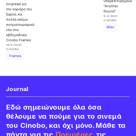
υπερεπιτυχημένο
longread για
“Another
την καριέρα του
Round”.
Σαρλό, και
5/2/2021
πολλά ακόμα
CINOBO
κινηματογραφικά
Misc
νέα στα
εβδομαδιαία
Cinobo Frames.
15/4/2022
CINOBO
Frames
Journal
Εδώ σημειώνουμε όλα όσα
θέλουμε να πούμε για το σινεμά
του Cinobo, και όχι μόνο. Μάθε τα
πάντα για τις
Πρεμιέρες
, τις