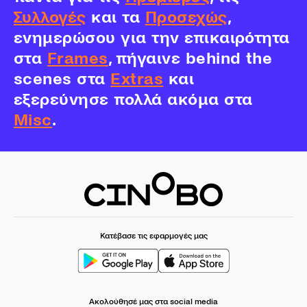
Συλλογές
και τα
Προσεχώς
,
ενημερώσου για την επικαιρότητα
στα
Frames
, πήγαινε behind the
scenes στα
Extras
και
εξερεύνησε πολλά ακόμα στα
Misc
.
Κατέβασε τις εφαρμογές μας
Ακολούθησέ μας στα social media