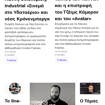
και η επιστροφή
industrial «Σινεμά
του Τζέιμς Κάμερον
στο Υδαταέριο» και
και του «Avatar»
νέος Κρόνενμπεργκ
Στοιχήματα για τις Κάννες,
Έναρξη Καννών με Λέα Σεϊντού, οι
σημείωμα του Πάνου Κούτρα για το
ταινίες που αξίζει να δεις στο
νέο του φιλμ, η επόμενη ταινία του
φεστιβάλ γαλλόφωνου
Ζακ Οντιάρ, το σίκουελ του «Avatar»
κινηματογράφου, οι ημερομηνίες
και πολλά ακόμα κινηματογραφικά
έναρξης των θερινών και πολλά
νέα στα εβδομαδιαία Cinobo
ακόμα κινηματογραφικά νέα στα
Frames.
εβδομαδιαία Cinobo Frames.
13/5/2022
5/4/2024
CINOBO
CINOBO
Frames
Frames
To line-
Ο Τόμας