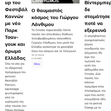
up του
Βίντερμπε
Φεστιβάλ
δε
Ο θαυμαστός
Καννών
σταμάτησε
κόσμος του Γιώργου
με νέο
ποτέ να
Λάνθιμου
Παρκ
εξερευνά
Το Cinobo παρουσιάζει πέντε
ταινίες του σπουδαίου, διεθνώς
Ο απρόβλεπτος
Τσαν-
πολυβραβευμένου σκηνοθέτη
συναρπαστικός
Γιώργου Λάνθιμου, που μετά την
γουκ και
Δανός
Ελλάδα, κατέκτησε τα φεστιβάλ
συνιδρυτής του
άρωμα
όλου του κόσμου και το Χόλιγουντ.
Δόγματος 95,
18/2/2022
Ελλάδας
έχει την
CINOBO
τιμητική του
Όλα τα νέα για
Misc
αυτή την
το εξαιρετικό
εβδομάδα στο
πρόγραμμα του
Cinobo. Δύο
φετινού
ταινίες του
Φεστιβάλ
κάνουν
Καννών,
πρεμιέρα στην
backstage
πλατφόρμα, την
φωτογραφίες
ώρα που αυτός
από τα
ετοιμάζεται ήδη
γυρίσματα της
για τα φετινά
νέας ταινίας του
Όσκαρ με το
Πάνου Κούτρα,