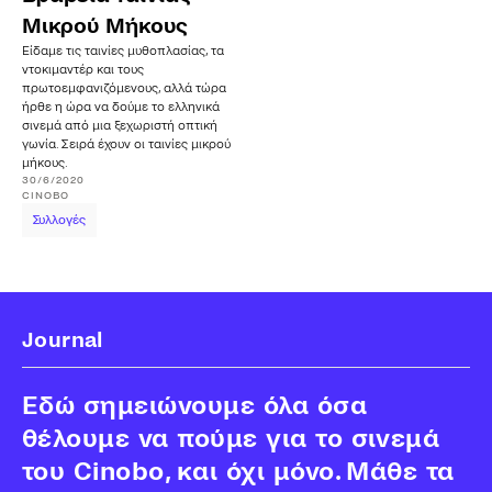
Μικρού Μήκους
Είδαμε τις ταινίες μυθοπλασίας, τα
ντοκιμαντέρ και τους
πρωτοεμφανιζόμενους, αλλά τώρα
ήρθε η ώρα να δούμε το ελληνικά
σινεμά από μια ξεχωριστή οπτική
γωνία. Σειρά έχουν οι ταινίες μικρού
μήκους.
30/6/2020
CINOBO
Συλλογές
Journal
Εδώ σημειώνουμε όλα όσα
θέλουμε να πούμε για το σινεμά
του Cinobo, και όχι μόνο. Μάθε τα