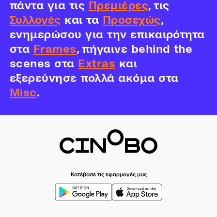
πάντα για τις
Πρεμιέρες
, τις
Συλλογές
και τα
Προσεχώς
,
ενημερώσου για την επικαιρότητα
στα
Frames
, πήγαινε behind the
scenes στα
Extras
και
εξερεύνησε πολλά ακόμα στα
Misc
.
Κατέβασε τις εφαρμογές μας