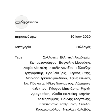
Cinobo
Δημοσιεύτηκε
30 Ιουν 2020
Κατηγορία
Συλλογές
Tags
Συλλογές
,
Ελληνική Ακαδημία 
Κινηματογράφου
,
Βαγγέλης Μουρίκης
,
Σοφία Κόκκαλη
,
Ζακλίν Λέντζου
,
Τζώρτζης 
Γρηγοράκης
,
Βραβεία Ίρις
,
Γιώργος Ζώης
,
Μαρίσσα Τριανταφυλλίδου
,
Τζένη Θεωνά
,
Ιρις Πόνκενα
,
Ηλίας Γκόγιαννος
,
Λάμπρος 
Φιλίππου
,
Γιώργος Μπινιάρης
,
Ρηνιώ 
Δραγασάκη
,
Αλεξία Καλτσίκη
,
Μηνάς 
Χατζησάββας
,
Γιάννης Τσορτέκης
,
Κωνσταντίνα Κοτζαμάνη
,
Στέλλα 
Κυριακοπούλου
,
Νικόλας Κολοβός
,