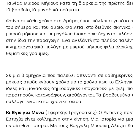
Ταινίας Μικρού Μήκους κατά τη διάρκεια της πρώτης δεκ
10 βραβεία, 10 μοναδικά οράματα.
Φαίνεται κάθε χρόνο στη Δράμα, όπου πάλλεται γεμάτο ε
του σήμερα και του αύριο. Φαίνεται στο διεθνές σκηνικό,
μικρού μήκους και οι μεγάλες διακρίσεις έρχονται πλέον 
στην ίδια την παραγωγή. Ένα ανεξάντλητο πλήθος ταλέντ
κινηματογραφικά πελάγη με μικρού μήκους φιλμ ολοκληρ
θεματικές γραμμές.
Σε μια βιομηχανία που παλεύει απέναντι σε καθημερινές 
μήκους αποδεικνύουν χρόνο με το χρόνο πως το Ελληνικό
ιδέες και μοναδικές δημιουργικές υπογραφές, με φιλμ που
παρατηρούν, καταγράφουν, αισθάνονται. Τα βραβευμένα 
συλλογή είναι κατά χρονική σειρά:
Κι Εγώ για Μένα
(Τζώρτζης Γρηγοράκης): O Αντώνης πρέπ
Ευτυχία είναι κολλημένη στην κίνηση. Μια ιστορία για μ
σε αληθινή ιστορία. Με τους Βαγγέλη Μουρίκη, Αλεξία Κ