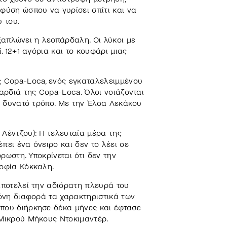
ύση ώσπου να γυρίσει σπίτι και να
 του.
 ξαπλώνει η λεοπάρδαλη. Οι λύκοι με
. 12+1 αγόρια και το κουφάρι μιας
ς Copa-Loca, ενός εγκαταλελειμμένου
καρδιά της Copa-Loca. Όλοι νοιάζονται
θε δυνατό τρόπο. Με την Έλσα Λεκάκου
 Λέντζου): Η τελευταία μέρα της
πει ένα όνειρο και δεν το λέει σε
ρωστη. Υποκρίνεται ότι δεν την
Σοφία Κόκκαλη.
 αποτελεί την αδιόρατη πλευρά του
μόνη διαφορά τα χαρακτηριστικά των
 που διήρκησε δέκα μήνες και έφτασε
 Μικρού Μήκους Ντοκιμαντέρ.