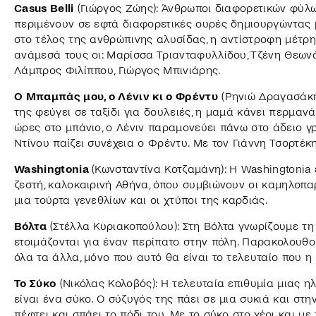
Casus Belli
(Γιώργος Ζώης): Άνθρωποι διαφορετικών φύλων
περιμένουν σε εφτά διαφορετικές ουρές δημιουργώντας 
στο τέλος της ανθρώπινης αλυσίδας, η αντίστροφη μέτρησ
ανάμεσά τους οι: Μαρίσσα Τριανταφυλλίδου, Τζένη Θεωνά,
Λάμπρος Φιλίππου, Γιώργος Μπινιάρης.
Ο Μπαμπάς μου, ο Λένιν κι ο Φρέντυ
(Ρηνιώ Δραγασάκη)
της φεύγει σε ταξίδι για δουλειές, η μαμά κάνει περμανά
ώρες στο μπάνιο, ο Λένιν παραμονεύει πάνω στο άδειο γ
Ντίνου παίζει συνέχεια ο Φρέντυ. Με τον Γιάννη Τσορτέκη
Washingtonia
(Κωνσταντίνα Κοτζαμάνη): Η Washingtonia 
ζεστή, καλοκαιρινή Αθήνα, όπου συμβιώνουν οι καμηλοπαρ
μια τούρτα γενεθλίων και οι χτύποι της καρδιάς.
Βόλτα
(Στέλλα Κυριακοπούλου): Στη Βόλτα γνωρίζουμε τ
ετοιμάζονται για έναν περίπατο στην πόλη. Παρακολουθο
όλα τα άλλα, μόνο που αυτό θα είναι το τελευταίο που η
Το Σύκο
(Νικόλας Κολοβός): Η τελευταία επιθυμία μιας ηλ
είναι ένα σύκο. Ο σύζυγός της πάει σε μια συκιά και στ
πέφτει και σπάει το πόδι του. Με το σύκο στο χέρι και μ