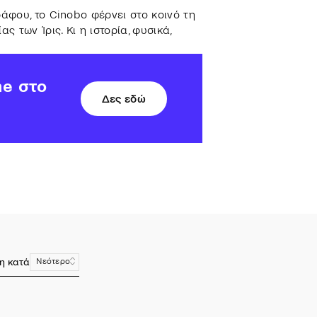
άφου, το Cinobo φέρνει στο κοινό τη
 των Ίρις. Κι η ιστορία, φυσικά,
ne στο
Δες εδώ
η κατά
Νεότερο