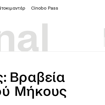
Ντοκιμαντέρ
Cinobo Pass
Α
ς: Βραβεία
ού Μήκους