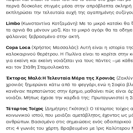
περνά δύσκολες στιγμές μέσα στην απρόβλεπτα σκληρή φ
εκπληρώσει την τελευταία ευχή της αγαπημένης συζύγου
Limbo
(Κωνσταντίνα Κοτζαμάνη): Με το μικρό κατσίκι θα
τα αρνιά θα μένουν μαζί. Και το μικρό αγόρι θα τα οδηγεί
φάλαινας ξεβρασμένο στην ακτή.
Copa Loca
(Χρήστος Μασσαλάς): Αυτή είναι η ιστορία τη
καλοκαιρινού θερέτρου. Η Πωλίνα είναι το κορίτσι στην 
για εκείνη και εκείνη νοιάζεται για τους πάντες –με κά
και τον Στάθη Σταμουλακάτο.
Έκτορας Μαλό: Η Τελευταία Μέρα της Χρονιάς
(Ζακλίν
χρονιάς ξημερώνει κάτω από το φεγγάρι, ενώ η Σοφία βλέ
κανέναν: περπατώντας στην έρημο, μαθαίνει πώς είναι άρ
νοιάζει. Μήπως έχασε την καρδιά της; Πρωταγωνιστεί η 
Τέταρτος Τοίχος
(Δημήτρης Γκότσης): Ο τέταρτος τοίχος
κοινωνικού ιστού, που μοιάζει αμετάβλητος, έχοντας ως 
ανθρώπων. Βασισμένο στις σημειώσεις ενός οδοιπορικού
στις 4 γωνιές του χάρτη. Βραβευμένο με Ίρις Καλύτερου