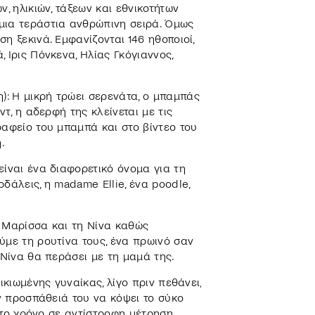
, ηλικιών, τάξεων και εθνικοτήτων
μια τεράστια ανθρώπινη σειρά. Όμως
η ξεκινά. Εμφανίζονται 146 ηθοποιοί,
 Ιρις Πόνκενα, Ηλίας Γκόγιαννος,
: Η μικρή τρώει σερενάτα, ο μπαμπάς
ντ, η αδερφή της κλείνεται με τις
ραφείο του μπαμπά και στο βίντεο του
.
είναι ένα διαφορετικό όνομα για τη
δάλεις, η madame Ellie, ένα poodle,
η Μαρίσσα και τη Νίνα καθώς
ύμε τη ρουτίνα τους, ένα πρωινό σαν
 Νίνα θα περάσει με τη μαμά της.
ικιωμένης γυναίκας, λίγο πριν πεθάνει,
ην προσπάθειά του να κόψει το σύκο
ε το χρόνο σε αντίστροφη μέτρηση,