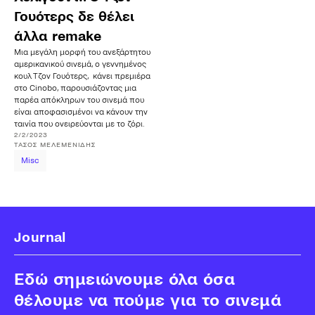
Γουότερς δε θέλει
άλλα remake
Μια μεγάλη μορφή του ανεξάρτητου
αμερικανικού σινεμά, ο γεννημένος
κουλ Τζον Γουότερς, κάνει πρεμιέρα
στο Cinobo, παρουσιάζοντας μια
παρέα απόκληρων του σινεμά που
είναι αποφασισμένοι να κάνουν την
ταινία που ονειρεύονται με το ζόρι.
2/2/2023
ΤΆΣΟΣ
ΜΕΛΕΜΕΝΊΔΗΣ
Misc
Journal
Εδώ σημειώνουμε όλα όσα
θέλουμε να πούμε για το σινεμά