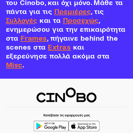
του Cinobo, και όχι μόνο. Μάθε τα
πάντα για τις
Πρεμιέρες
, τις
Συλλογές
και τα
Προσεχώς
,
ενημερώσου για την επικαιρότητα
στα
Frames
, πήγαινε behind the
scenes στα
Extras
και
εξερεύνησε πολλά ακόμα στα
Misc
.
Κατέβασε τις εφαρμογές μας