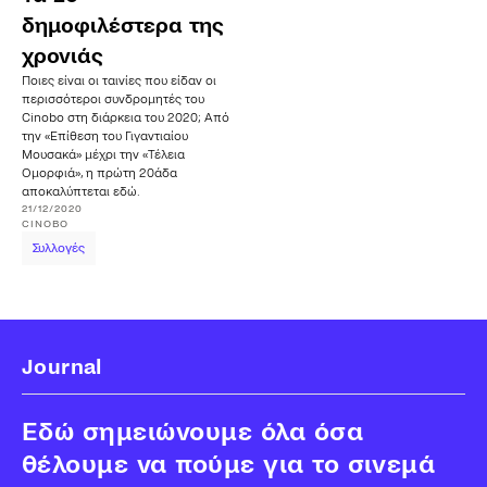
δημοφιλέστερα της
χρονιάς
Ποιες είναι οι ταινίες που είδαν οι
περισσότεροι συνδρομητές του
Cinobo στη διάρκεια του 2020; Από
την «Επίθεση του Γιγαντιαίου
Μουσακά» μέχρι την «Τέλεια
Ομορφιά», η πρώτη 20άδα
αποκαλύπτεται εδώ.
21/12/2020
CINOBO
Συλλογές
Journal
Εδώ σημειώνουμε όλα όσα
θέλουμε να πούμε για το σινεμά