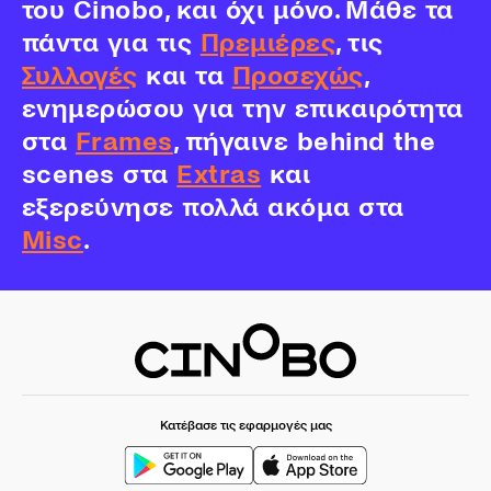
του Cinobo, και όχι μόνο. Μάθε τα
πάντα για τις
Πρεμιέρες
, τις
Συλλογές
και τα
Προσεχώς
,
ενημερώσου για την επικαιρότητα
στα
Frames
, πήγαινε behind the
scenes στα
Extras
και
εξερεύνησε πολλά ακόμα στα
Misc
.
Κατέβασε τις εφαρμογές μας