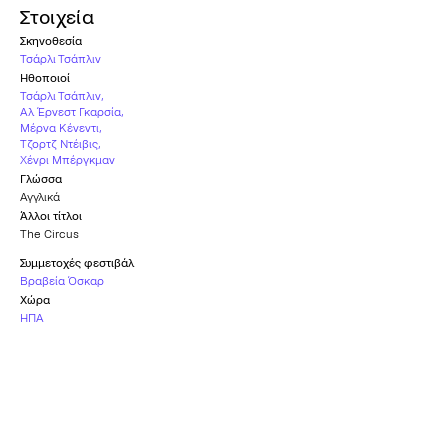
Στοιχεία
Σκηνοθεσία
Τσάρλι Τσάπλιν
Ηθοποιοί
Τσάρλι Τσάπλιν
,
Αλ Έρνεστ Γκαρσία
,
Μέρνα Κένεντι
,
Τζορτζ Ντέιβις
,
Χένρι Μπέργκμαν
Γλώσσα
Αγγλικά
Άλλοι τίτλοι
The Circus
Συμμετοχές φεστιβάλ
Βραβεία Όσκαρ
Χώρα
ΗΠΑ
Υπότιτλοι
Ελληνικοί
Καταλληλότητα
Κ