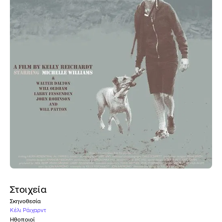
Στοιχεία
Σκηνοθεσία
Κέλι Ράιχαρντ
Ηθοποιοί