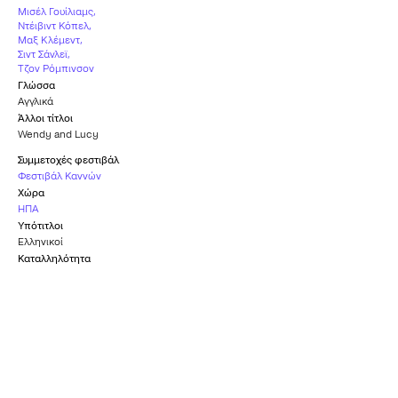
Μισέλ Γουίλιαμς
,
Ντέιβιντ Κόπελ
,
Μαξ Κλέμεντ
,
Σιντ Σάνλεϊ
,
Τζον Ρόμπινσον
Γλώσσα
Αγγλικά
Άλλοι τίτλοι
Wendy and Lucy
Συμμετοχές φεστιβάλ
Φεστιβάλ Καννών
Χώρα
ΗΠΑ
Υπότιτλοι
Ελληνικοί
Καταλληλότητα
Κ-15
Επίσημη Συμμετοχή -
Βραβείο Palm Dog
Ένα Κάποιο Βλέμμα
ΦΕΣΤΙΒΆΛ ΚΑΝΝΏΝ
ΦΕΣΤΙΒΆΛ ΚΑΝΝΏΝ
2008