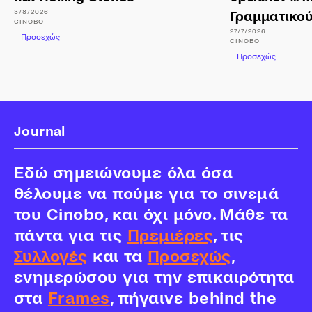
3/8/2026
Γραμματικο
CINOBO
27/7/2026
Προσεχώς
CINOBO
Προσεχώς
Journal
Εδώ σημειώνουμε όλα όσα
θέλουμε να πούμε για το σινεμά
του Cinobo, και όχι μόνο. Μάθε τα
πάντα για τις
Πρεμιέρες
, τις
Συλλογές
και τα
Προσεχώς
,
ενημερώσου για την επικαιρότητα
στα
Frames
, πήγαινε behind the