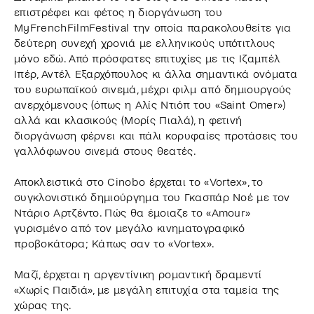
επιστρέφει και φέτος η διοργάνωση του
MyFrenchFilmFestival την οποία παρακολουθείτε για
δεύτερη συνεχή χρονιά με ελληνικούς υπότιτλους
μόνο εδώ. Από πρόσφατες επιτυχίες με τις Ιζαμπέλ
Ιπέρ, Αντέλ Εξαρχόπουλος κι άλλα σημαντικά ονόματα
του ευρωπαϊκού σινεμά, μέχρι φιλμ από δημιουργούς
ανερχόμενους (όπως η Αλίς Ντιόπ του «Saint Omer»)
αλλά και κλασικούς (Μορίς Πιαλά), η φετινή
διοργάνωση φέρνει και πάλι κορυφαίες προτάσεις του
γαλλόφωνου σινεμά στους θεατές.
Αποκλειστικά στο Cinobo έρχεται το «Vortex», το
συγκλονιστικό δημιούργημα του Γκασπάρ Νοέ με τον
Ντάριο Αρτζέντο. Πώς θα έμοιαζε το «Amour»
γυρισμένο από τον μεγάλο κινηματογραφικό
προβοκάτορα; Κάπως σαν το «Vortex».
Μαζί, έρχεται η αργεντίνικη ρομαντική δραμεντί
«Χωρίς Παιδιά», με μεγάλη επιτυχία στα ταμεία της
χώρας της.