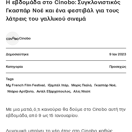
Η εβδομάδα στο Cinobo: Συγκλονιστικός
Γκασπάρ Νοέ και ένα φεστιβάλ για τους
λάτρεις του γαλλικού σινεμά
Cinobo
Δημοσιεύτηκε
9 Ιαν 2023
Κατηγορία
Προσεχώς
Tags
My French Film Festival
,
Ιζαμπέλ Ιπέρ
,
Μορίς Πιαλά
,
Γκασπάρ Νοέ
,
Ντάριο Αρτζέντο
,
Αντέλ Εξαρχόπουλος
,
Αλίς Ντιόπ
Με μια ματιά, ό,τι καινούριο θα δούμε στο Cinobo αυτή την
εβδομάδα, από 9 ως 15 Ιανουαρίου.
Δυναμικά μπαίνει το νέο έτος στο Cinobo καθώς