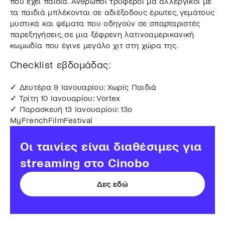
που έχει παιδιά. Άνθρωποι τρυφεροί μα αλλεργικοί με
τα παιδιά μπλέκονται σε αδιέξοδους έρωτες, γεμάτους
μυστικά και ψέματα που οδηγούν σε σπαρταριστές
παρεξηγήσεις, σε μια ξέφρενη λατινοαμερικανική
κωμωδία που έγινε μεγάλο χιτ στη χώρα της.
Checklist εβδομάδας:
✓ Δευτέρα 9 Ιανουαρίου: Χωρίς Παιδιά
✓ Τρίτη 10 Ιανουαρίου: Vortex
✓ Παρασκευή 13 Ιανουαρίου: 13ο
MyFrenchFilmFestival
Οι ταινίες είναι διαθέσιμες για
streaming στο Cinobo
Δες εδώ