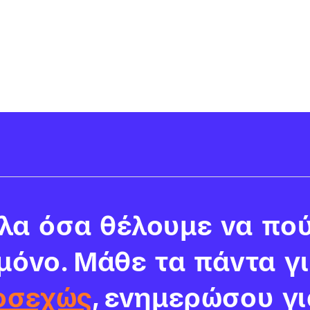
α όσα θέλουμε να πού
 μόνο. Μάθε τα πάντα γ
οσεχώς
, ενημερώσου γι