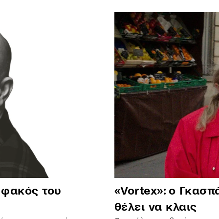
 φακός του
«Vortex»: ο Γκασπ
θέλει να κλαις