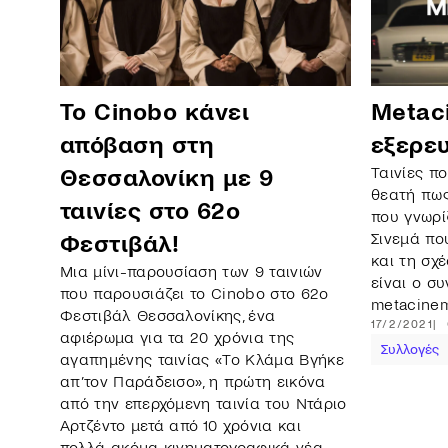
Το Cinobo κάνει
Metac
απόβαση στη
εξερευ
Ταινίες π
Θεσσαλονίκη με 9
θεατή πως
ταινίες στο 62ο
που γνωρί
Σινεμά πο
Φεστιβάλ!
και τη σχέ
Μια μίνι-παρουσίαση των 9 ταινιών
είναι ο σ
που παρουσιάζει το Cinobo στο 62o
metacine
Φεστιβάλ Θεσσαλονίκης, ένα
17/2/2021
αφιέρωμα για τα 20 χρόνια της
Συλλογές
αγαπημένης ταινίας «Το Κλάμα Βγήκε
απ’τον Παράδεισο», η πρώτη εικόνα
από την επερχόμενη ταινία του Ντάριο
Αρτζέντο μετά από 10 χρόνια και
πολλά ακόμα κινηματογραφικά νέα