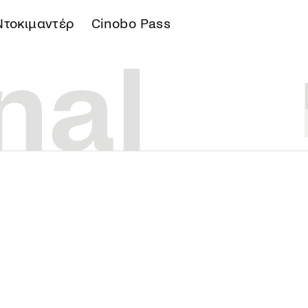
Ντοκιμαντέρ
Cinobo Pass
Α