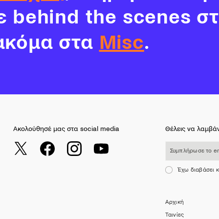
νε behind the scenes σ
ακόμα στα
Misc
.
Ακολούθησέ μας στα social media
Θέλεις να λαμβάν
Συμπλήρωσε το email σου
Έχω διαβάσει 
Αρχική
Ταινίες