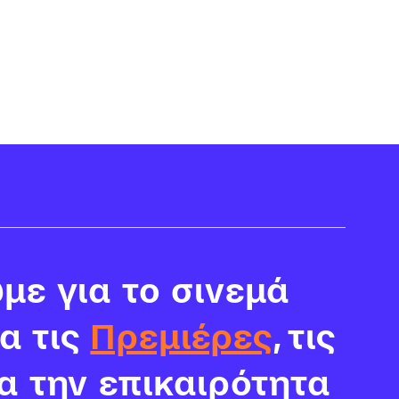
με για το σινεμά
ια τις
Πρεμιέρες
, τις
α την επικαιρότητα