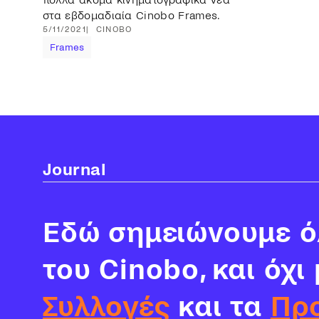
στα εβδομαδιαία Cinobo Frames.
5/11/2021
CINOBO
Frames
Journal
Εδώ σημειώνουμε όλ
του Cinobo, και όχι
Συλλογές
και τα
Πρ