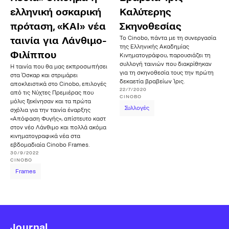
ελληνική οσκαρική
Καλύτερης
πρόταση, «ΚΑΙ» νέα
Σκηνοθεσίας
Το Cinobo, πάντα με τη συνεργασία
ταινία για Λάνθιμο-
της Ελληνικής Ακαδημίας
Φιλίππου
Κινηματογράφου, παρουσιάζει τη
συλλογή ταινιών που διακρίθηκαν
Η ταινία που θα μας εκπροσωπήσει
για τη σκηνοθεσία τους την πρώτη
στα Όσκαρ και στριμάρει
δεκαετία βραβείων Ίρις.
αποκλειστικά στο Cinobo, επιλογές
22/7/2020
από τις Νύχτες Πρεμιέρας που
CINOBO
μόλις ξεκίνησαν και τα πρώτα
Συλλογές
σχόλια για την ταινία έναρξης
«Απόφαση Φυγής», απίστευτο καστ
στον νέο Λάνθιμο και πολλά ακόμα
κινηματογραφικά νέα στα
εβδομαδιαία Cinobo Frames.
30/9/2022
CINOBO
Frames
Journal