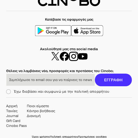
Κατέβασε τις εφαρμογές μας
Ακολούθησέ μας στα social media
Θέλεις να λαμβάνεις νέα, προσφορές και προτάσεις του Cinobo;
Συμπλήρωσε το email σου για να παίρνεις το newsletter μας
ΕΓΓΡΑΦΗ
Έχω διαβάσει και συμφωνώ με την πολιτική απορρήτου
Αρχική
Ποιοι είμαστε
Ταινίες
Κέντρο βοήθειας
Journal
Διανομή
Gift Card
Cinobo Pass
Όροι χρήσης
Πολιτική απορρήτου
Προτιμήσεις cookies