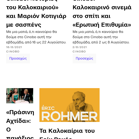
του Καλοκαιριού»
Καλοκαιρινό σινεμά
και Μαριόν Κοτιγιάρ
στο σπίτι και
με σασπένς
«Ερωτική Επιθυμία»
Με μια ματιά, ό,τι καινούριο θα
Με μια ματιά, ό,τι καινούριο θα
δούμε στο Cinobo αυτή την
δούμε στο Cinobo αυτή την
εβδομάδα, από 16 ως 22 Αυγούστου.
εβδομάδα, από 2 ως 8 Αυγούστου.
16/8/2021
2/8/2021
CINOBO
CINOBO
Προσεχώς
Προσεχώς
«Πράσινη
Αχτίδα»:
Ο
Τα Kαλοκαίρια του
πανάξιος