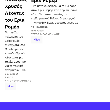
Ερίκ Ρομέρ
Χρυσός
Ένα μεγάλο αφιέρωμα του Cinobo
στον Έρικ Ρομέρ που περιλαμβάνει
Λέοντας
έξι εμβληματικές ταινίες του
εμβληματικού Γάλλου δημιουργού
του Ερίκ
της Νουβέλ Βαγκ, συνυφασμένες με
Ρομέρ
το καλοκαίρι.
15/6/2021
Το μεγάλο
ΤΆΣΟΣ
ΜΕΛΕΜΕΝΊΔΗΣ
καλοκαίρι του
Misc
Ερίκ Ρομέρ
συνεχίζεται στο
Cinobo με τον
πανάξιο Χρυσό
Λέοντα σε μια
ταινία-ορόσημο
για το γαλλικό
σινεμά των ‘80s.
30/6/2021
ΤΆΣΟΣ
ΧΑΤΖΗΕΥΦΡΑΙΜΊΔΗΣ
Misc