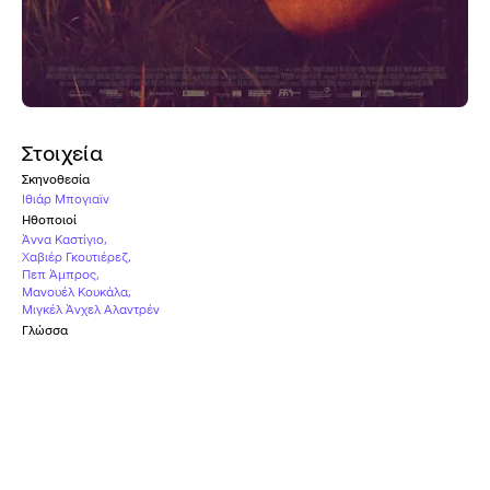
Στοιχεία
Σκηνοθεσία
Ιθιάρ Μπογιαϊν
Ηθοποιοί
Άννα Καστίγιο
,
Χαβιέρ Γκουτιέρεζ
,
Πεπ Άμπρος
,
Μανουέλ Κουκάλα
,
Μιγκέλ Άνχελ Αλαντρέν
Γλώσσα
Ισπανικά
,
Γερμανικά
,
Αγγλικά
,
Γαλλικά
Άλλοι τίτλοι
Olive Tree | El Olivo
Χώρα
Ισπανία
,
Γερμανία
Υπότιτλοι