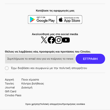
Κατέβασε τις εφαρμογές μας
Ακολούθησέ μας στα social media
Θέλεις να λαμβάνεις νέα, προσφορές και προτάσεις του Cinobo;
Συμπλήρωσε το email σου για να παίρνεις το newsletter μας
ΕΓΓΡΑΦΗ
Έχω διαβάσει και συμφωνώ με την πολιτική απορρήτου
Αρχική
Ποιοι είμαστε
Ταινίες
Κέντρο βοήθειας
Journal
Διανομή
Gift Card
Cinobo Pass
Όροι χρήσης
Πολιτική απορρήτου
Προτιμήσεις cookies