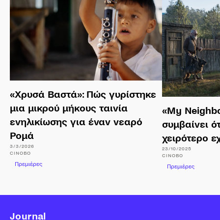
«Χρυσά Βαστά»: Πώς γυρίστηκε
μια μικρού μήκους ταινία
«My Neighbor
ενηλικίωσης για έναν νεαρό
συμβαίνει ό
Ρομά
χειρότερο ε
3/3/2026
23/10/2025
CINOBO
CINOBO
Πρεμιέρες
Πρεμιέρες
Journal