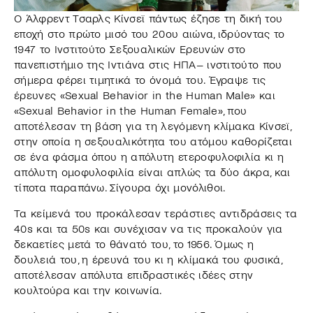
Ο Άλφρεντ Τσαρλς Κίνσεϊ πάντως έζησε τη δική του
εποχή στο πρώτο μισό του 20ου αιώνα, ιδρύοντας το
1947 το Ινστιτούτο Σεξουαλικών Ερευνών στο
πανεπιστήμιο της Ιντιάνα στις ΗΠΑ– ινστιτούτο που
σήμερα φέρει τιμητικά το όνομά του. Έγραψε τις
έρευνες «Sexual Behavior in the Human Male» και
«Sexual Behavior in the Human Female», που
αποτέλεσαν τη βάση για τη λεγόμενη κλίμακα Κίνσεϊ,
στην οποία η σεξουαλικότητα του ατόμου καθορίζεται
σε ένα φάσμα όπου η απόλυτη ετεροφυλοφιλία κι η
απόλυτη ομοφυλοφιλία είναι απλώς τα δύο άκρα, και
τίποτα παραπάνω. Σίγουρα όχι μονόλιθοι.
Τα κείμενά του προκάλεσαν τεράστιες αντιδράσεις τα
40s και τα 50s και συνέχισαν να τις προκαλούν για
δεκαετίες μετά το θάνατό του, το 1956. Όμως η
δουλειά του, η έρευνά του κι η κλίμακά του φυσικά,
αποτέλεσαν απόλυτα επιδραστικές ιδέες στην
κουλτούρα και την κοινωνία.