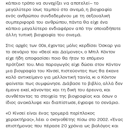
κάποιο τρόπο να συνεχίζει να αποτελεί– το
μεγαλύτερο ίσως ταμπού στο σινεμά, η βιογραφία
ενός ανθρώπου συνδεδεμένου με τη σεξουαλική
συμπεριφορά του ανθρώπου, πάντα θα είχε ένα
κάποιο μεγαλύτερο ενδιαφέρον από την οποιαδήποτε
άλλη τυπική βιογραφία του σινεμά.
Στις αρχές των 00s, έχοντας μόλις κερδίσει Όσκαρ για
το σενάριο του «Θεοί και Δαίμονες», ο Μπιλ Κόντον
είχε ήδη αποφασίσει ποιο θα ήταν το επόμενο
πρότζεκτ του. Μια παραγωγός είχε δώσει στον Κόντον
μια βιογραφία του Κίνσεϊ, πιστεύοντας πως θα έκανε
καλό αντικείμενο για μελλοντική ταινία, κι ο Κόντον
φαίνεται πως συμφώνησε. Διάβασε το βιβλίο, αλλά δεν
έμεινε εκεί, κάνοντας και τη δική του έρευνα, και
συνθέτοντας τα στοιχεία της βιογραφίας και όσων ο
ίδιος ανακάλυψε και διαπίστωσε, έγραψε το σενάριο.
«Ο Κίνσεϊ είναι ένας τρομερά περίπλοκος
χαρακτήρας», λέει ο σκηνοθέτης πίσω στο 2002. «Ένας
επιστήμονας που πέρασε 20 χρόνια ως βιολόγος και