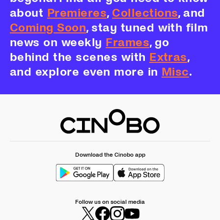
about
Premieres
,
Collections
, and
Coming Soon
, stay tuned with film
news on weekly
Frames
, go
behind the scenes with
Extras
,
and explore even more in
Misc
.
Download the Cinobo app
Follow us on social media