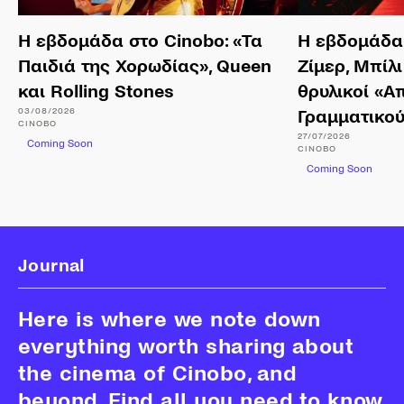
Η εβδομάδα στο Cinobo: «Τα
Η εβδομάδα 
Παιδιά της Χορωδίας», Queen
Ζίμερ, Μπίλι
και Rolling Stones
θρυλικοί «Α
03/08/2026
Γραμματικο
CINOBO
27/07/2026
Coming Soon
CINOBO
Coming Soon
Journal
Here is where we note down
everything worth sharing about
the cinema of Cinobo, and
beyond. Find all you need to know