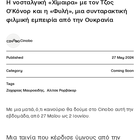
Η νοσταλγική «Χίμαιρα» με τον Τζος
Ο’Κόνορ και η «Φυλή», μια συνταρακτική
φιλμική εμπειρία από την Ουκρανία
Cinobo
Published
27 May 2024
Category
Coming Soon
Tags
Ζαχαρίας Μαυροειδής
,
Αλίτσε Ρορβάκερ
Με μια ματιά, ό,τι καινούριο θα δούμε στο Cinobo αυτή την
εβδομάδα, από 27 Μαΐου ως 2 Ιουνίου.
Μια ταινία που κέρδισε ύμνους από την