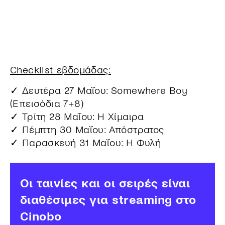
Checklist εβδομάδας:
✓ Δευτέρα 27 Μαΐου: Somewhere Boy
(Επεισόδια 7+8)
✓ Τρίτη 28 Μαΐου: Η Χίμαιρα
✓ Πέμπτη 30 Μαΐου: Απόστρατος
✓ Παρασκευή 31 Μαΐου: Η Φυλή
Οι ταινίες και οι σειρές είναι
διαθέσιμες για streaming στο
Cinobo