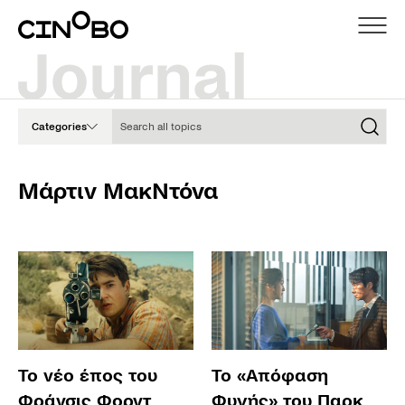
Search all topics
Categories
Μάρτιν ΜακΝτόνα
Το νέο έπος του
To «Απόφαση
Φράνσις Φορντ
Φυγής» του Παρκ