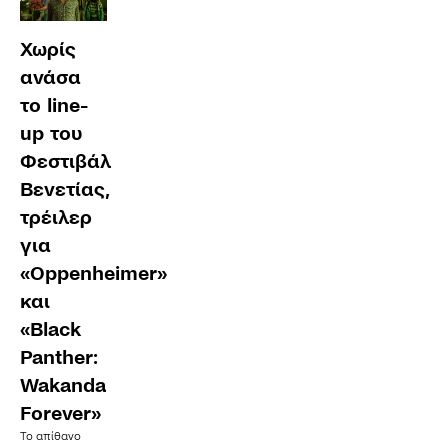
Χωρίς
ανάσα
το line-
up του
Φεστιβάλ
Βενετίας,
τρέιλερ
για
«Oppenheimer»
και
«Black
Panther:
Wakanda
Forever»
Το απίθανο