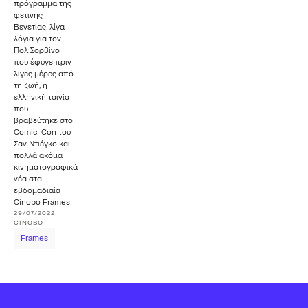
πρόγραμμα της
φετινής
Βενετίας, λίγα
λόγια για τον
Πολ Σορβίνο
που έφυγε πριν
λίγες μέρες από
τη ζωή, η
ελληνική ταινία
που
βραβεύτηκε στο
Comic-Con του
Σαν Ντιέγκο και
πολλά ακόμα
κινηματογραφικά
νέα στα
εβδομαδιαία
Cinobo Frames.
29/07/2022
CINOBO
Frames