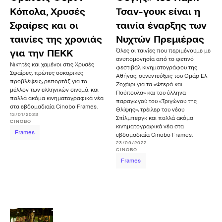
Κόπολα, Χρυσές
Τσαν-γουκ είναι η
Σφαίρες και οι
ταινία έναρξης των
ταινίες της χρονιάς
Νυχτών Πρεμιέρας
Όλες οι ταινίες που περιμένουμε με
για την ΠΕΚΚ
ανυπομονησία από το φετινό
Νικητές και χαμένοι στις Χρυσές
φεστιβάλ κινηματογράφου της
Σφαίρες, πρώτες οσκαρικές
Αθήνας, συνεντεύξεις του Ομάρ Ελ
προβλέψεις, ρεπορτάζ για το
Ζοχάιρι για τα «Φτερά και
μέλλον των ελληνικών σινεμά, και
Πούπουλα» και του έλληνα
πολλά ακόμα κινηματογραφικά νέα
παραγωγού του «Τριγώνου της
στα εβδομαδιαία Cinobo Frames.
Θλίψης», τρέιλερ του νέου
13/01/2023
Σπίλμπεργκ και πολλά ακόμα
CINOBO
κινηματογραφικά νέα στα
Frames
εβδομαδιαία Cinobo Frames.
23/09/2022
CINOBO
Frames