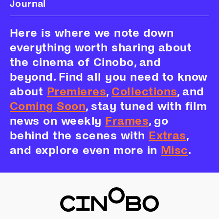
Journal
Here is where we note down
everything worth sharing about
the cinema of Cinobo, and
beyond. Find all you need to know
about
Premieres
,
Collections
, and
Coming Soon
, stay tuned with film
news on weekly
Frames
, go
behind the scenes with
Extras
,
and explore even more in
Misc
.