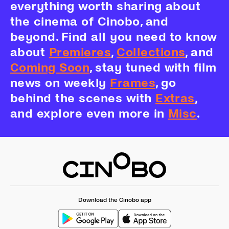
everything worth sharing about
the cinema of Cinobo, and
beyond. Find all you need to know
about
Premieres
,
Collections
, and
Coming Soon
, stay tuned with film
news on weekly
Frames
, go
behind the scenes with
Extras
,
and explore even more in
Misc
.
Download the Cinobo app