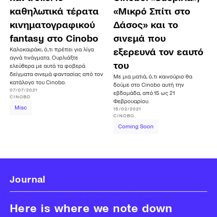
καθηλωτικά τέρατα
«Μικρό Σπίτι στο
κινηματογραφικού
Δάσος» και το
fantasy στο Cinobo
σινεμά που
Καλοκαιράκι, ό,τι πρέπει για λίγα
εξερευνά τον εαυτό
αγνά τινάγματα. Ουρλιάξτε
του
ελεύθερα με αυτά τα φοβερά
δείγματα σινεμά φαντασίας από τον
Με μια ματιά, ό,τι καινούριο θα
κατάλογο του Cinobo.
δούμε στο Cinobo αυτή την
07/07/2021
εβδομάδα, από 15 ως 21
CINOBO
Φεβρουαρίου.
Misc
15/02/2021
CINOBO
Coming Soon
Journal
Here is where we note down