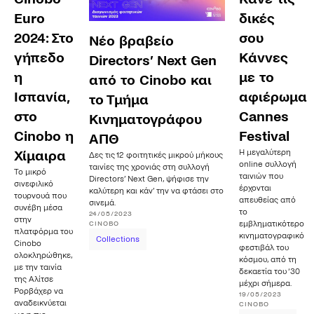
Euro
δικές
2024: Στο
σου
Νέο βραβείο
γήπεδο
Κάννες
Directors’ Next Gen
η
με το
από το Cinobo και
Ισπανία,
αφιέρωμα
το Τμήμα
στο
Cannes
Κινηματογράφου
Cinobo η
Festival
ΑΠΘ
Η μεγαλύτερη
Χίμαιρα
Δες τις 12 φοιτητικές μικρού μήκους
online συλλογή
ταινίες της χρονιάς στη συλλογή
Το μικρό
ταινιών που
Directors’ Next Gen, ψήφισε την
σινεφιλικό
έρχονται
καλύτερη και κάν’ την να φτάσει στο
τουρνουά που
απευθείας από
σινεμά.
συνέβη μέσα
το
24/05/2023
στην
εμβληματικότερο
CINOBO
πλατφόρμα του
κινηματογραφικό
Collections
Cinobo
φεστιβάλ του
ολοκληρώθηκε,
κόσμου, από τη
με την ταινία
δεκαετία του ‘30
της Αλίτσε
μέχρι σήμερα.
Ρορβάχερ να
19/05/2023
αναδεικνύεται
CINOBO