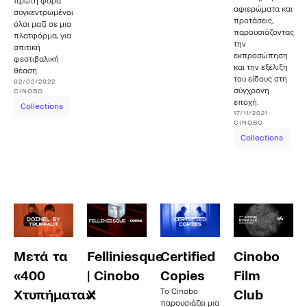
πρώτη φορά
αφιερώματα και
συγκεντρωμένοι
προτάσεις,
όλοι μαζί σε μια
παρουσιάζοντας
πλατφόρμα, για
την
σπιτική
εκπροσώπηση
φεστιβαλική
και την εξέλιξη
θέαση.
του είδους στη
02/02/2022
σύγχρονη
CINOBO
εποχή.
Collections
17/11/2021
CINOBO
Collections
Μετά τα
Felliniesque
Certified
Cinobo
«400
| Cinobo
Copies
Film
Το Cinobo
Χτυπήματα»:
X
Club
παρουσιάζει μια