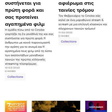
συστήνεται για
αφιέρωμα στις
πρώτη φορά και
ταινίες τρόμου
Τον Φεβρουάριο το Cinobo σάς
σας προτείνει
καλεί σε ένα μαραθώνιο stream &
αγαπημένα φιλμ
scream με μια επιλογή κλασικών και
σύγχρονων ταινιών τρόμου!
Η ομάδα πίσω από το Cinobo
11/02/2022
γιορτάζει τα 2α γενέθλιά της και σας
CINOBO
συστήνεται για πρώτη φορά. 11
Collections
άνθρωποι με κοινό παρονομαστή
την αγάπη για το σινεμά και 11
αγαπημένα τους φιλμ από τη λίστα
των εκατοντάδων μοναδικών
ταινιών της πρώτης ελληνικής
streaming πλατφόρμας.
12/03/2022
CINOBO
Collections