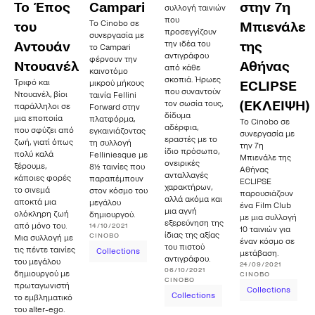
Το Έπος
Campari
στην 7η
συλλογή ταινιών
που
Το Cinobo σε
του
Μπιενάλε
προσεγγίζουν
συνεργασία με
Αντουάν
την ιδέα του
της
το Campari
αντιγράφου
φέρνουν την
Ντουανέλ
Αθήνας
από κάθε
καινοτόμο
σκοπιά. Ήρωες
Τριφό και
μικρού μήκους
ECLIPSE
που συναντούν
Ντουανέλ, βίοι
ταινία Fellini
(ΕΚΛΕΙΨΗ)
τον σωσία τους,
παράλληλοι σε
Forward στην
δίδυμα
μια εποποιία
πλατφόρμα,
Το Cinobo σε
αδέρφια,
που σφύζει από
εγκαινιάζοντας
συνεργασία με
εραστές με το
ζωή, γιατί όπως
τη συλλογή
την 7η
ίδιο πρόσωπο,
πολύ καλά
Felliniesque με
Μπιενάλε της
ονειρικές
ξέρουμε,
8½ ταινίες που
Αθήνας
ανταλλαγές
κάποιες φορές
παραπέμπουν
ECLIPSE
χαρακτήρων,
το σινεμά
στον κόσμο του
παρουσιάζουν
αλλά ακόμα και
αποκτά μια
μεγάλου
ένα Film Club
μια αγνή
ολόκληρη ζωή
δημιουργού.
με μια συλλογή
εξερεύνηση της
από μόνο του.
14/10/2021
10 ταινιών για
ίδιας της αξίας
CINOBO
Μια συλλογή με
έναν κόσμο σε
του πιστού
τις πέντε ταινίες
Collections
μετάβαση.
αντιγράφου.
του μεγάλου
24/09/2021
06/10/2021
δημιουργού με
CINOBO
CINOBO
πρωταγωνιστή
Collections
Collections
το εμβληματικό
του alter-ego.