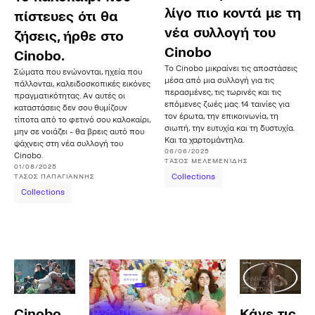
λίγο πιο κοντά με τη
πίστευες ότι θα
νέα συλλογή του
ζήσεις, ήρθε στο
Cinobo
Cinobo.
Το Cinobo μικραίνει τις αποστάσεις
Σώματα που ενώνονται, ηχεία που
μέσα από μια συλλογή για τις
πάλλονται, καλειδοσκοπικές εικόνες
περασμένες, τις τωρινές και τις
πραγματικότητας. Αν αυτές οι
επόμενες ζωές μας. 14 ταινίες για
καταστάσεις δεν σου θυμίζουν
τον έρωτα, την επικοινωνία, τη
τίποτα από το φετινό σου καλοκαίρι,
σιωπή, την ευτυχία και τη δυστυχία.
μην σε νοιάζει - θα βρεις αυτό που
Και τα χαρτομάντηλα.
ψάχνεις στη νέα συλλογή του
06/06/2025
Cinobo.
ΤΆΣΟΣ
ΜΕΛΕΜΕΝΊΔΗΣ
01/08/2025
ΤΆΣΟΣ
ΠΑΠΑΓΙΆΝΝΗΣ
Collections
Collections
Cinobo
Κάνε τις