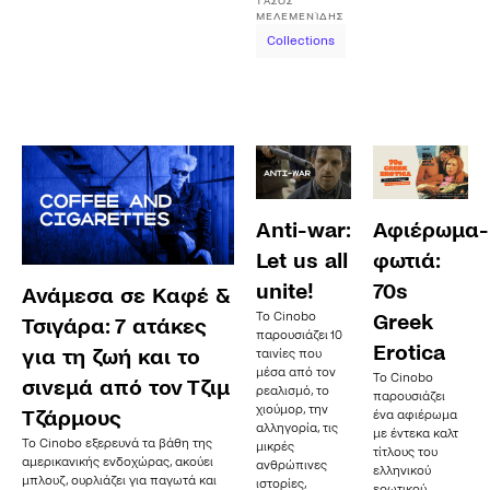
ΤΆΣΟΣ
ΜΕΛΕΜΕΝΊΔΗΣ
Collections
Anti-war:
Αφιέρωμα-
Let us all
φωτιά:
unite!
70s
Ανάμεσα σε Καφέ &
Το Cinobo
Greek
Τσιγάρα: 7 ατάκες
παρουσιάζει 10
Erotica
για τη ζωή και το
ταινίες που
μέσα από τον
Το Cinobo
σινεμά από τον Τζιμ
ρεαλισμό, το
παρουσιάζει
χιούμορ, την
Τζάρμους
ένα αφιέρωμα
αλληγορία, τις
με έντεκα καλτ
Το Cinobo εξερευνά τα βάθη της
μικρές
τίτλους του
αμερικανικής ενδοχώρας, ακούει
ανθρώπινες
ελληνικού
μπλουζ, ουρλιάζει για παγωτά και
ιστορίες,
ερωτικού