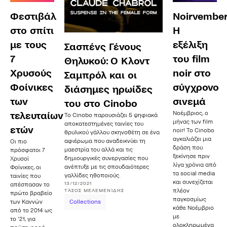
Φεστιβάλ
Noirvember
στο σπίτι
Η
με τους
εξέλιξη
Σασπένς Γένους
7
του film
Θηλυκού: Ο Κλοντ
Χρυσούς
noir στο
Σαμπρόλ και οι
Φοίνικες
σύγχρονο
διάσημες ηρωίδες
των
σινεμά
του στο Cinobo
Νοέμβριος, ο
τελευταίων
Το Cinobo παρουσιάζει 5 ψηφιακά
μήνας των film
αποκατεστημένες ταινίες του
ετών
noir! Το Cinobo
θρυλικού γάλλου σκηνοθέτη σε ένα
αγκαλιάζει μια
αφιέρωμα που αναδεικνύει τη
Οι πιο
δράση που
μαεστρία του αλλά και τις
πρόσφατοι 7
ξεκίνησε πριν
δημιουργικές συνεργασίες που
Χρυσοί
λίγα χρόνια από
ανέπτυξε με τις σπουδαιότερες
Φοίνικες, οι
τα social media
γαλλίδες ηθοποιούς.
ταινίες που
και συνεχίζεται
13/12/2021
απέσπασαν το
πλέον
ΤΆΣΟΣ
ΜΕΛΕΜΕΝΊΔΗΣ
πρώτο βραβείο
παγκοσμίως
των Καννών
Collections
κάθε Νοέμβριο
από το 2014 ως
με
το ’21, για
ολοκληρωμένα