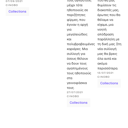
τους άγνωστους
που θα μας
07/09/2021
μέχρι τότε
θυμίσουν τις
CINOBO
ηθοποιούς σε
διακοπές μας,
Collections
περιζήτητες
έρωτες που θα
φίρμες, που
θέλαμε να
έγιναν η αρχή
είχαμε, μια
για
νοητή
μεγαλειώδεις
απόδραση
και
παράλληλη με
πολυβραβευμένες
τη δική μας. Στη
καριέρες. Μια
νέα συλλογή
συλλογή για
μας θα βρεις
όσους θέλουν
όλα αυτά και
να δουν τους
ακόμα
αγαπημένους
περισσότερα.
13/07/2021
τους ηθοποιούς
CINOBO
στα
γεννοφάσκια
Collections
τους.
27/07/2021
CINOBO
Collections