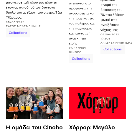
μπαίνει σε ταξί όλου του πλανήτη
στέκονται στο
σινεμά της
έχοντας ως οδηγό τον ζωντανό
προφανές: την
δεκαετίας του
θρύλο του ανεξάρτητου σινεμά, Τζιμ
ανουσιότητα και
70, που βάζουν
Τζάρμους.
την τραγικότητα
φωτιά στις
05/05/2022
του πολέμου και
ανοιξιάτικες
ΤΆΣΟΣ
ΜΕΛΕΜΕΝΊΔΗΣ
την παγκόσμια
νύχτες μας.
Collections
και παντοτινή
06/04/2022
ανάγκη για
ΤΆΣΟΣ
ΧΑΤΖΗΕΥΦΡΑΙΜΊΔΗ
ειρήνη.
27/04/2022
Collections
CINOBO
Collections
Η ομάδα του Cinobo
Χόρρορ: Μεγάλο