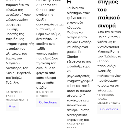
Το Cinobo
Η συλλογή Food
Fi
στιγμές
παρουσιάζει το
& Cinema του
Ταξίδια στο
του
σύνολο της
Cinobo, μας
διάστημα, στον
μεγάλου μήκους
ανοίγει την
ιταλικού
χρόνο και σε
φιλμογραφίας
όρεξη
εικονικούς
αυτής της
συγκεντρώνοντας
σινεμά
κόσμους.
μυθικής
13 ταινίες με
Από την αιώνια
Φοβίες και
μορφής της
θέμα ένα γεύμα,
Dolce Vita του
όνειρα για το
παγκόσμιας
ένα πιάτο, μια
Φελίνι ως τη
μέλλον. Γκοντάρ
κινηματογραφικής
κουζίνα, ένα
συγκλονιστική
και σύγχρονοι
ιστορίας, του
ταξίδι
Mamma Roma
geeks. Το
αλητάκου, του
γαστρονομίας,
του Παζολίνι, το
Cinobo
Σαρλό, του
που εξετάζουν
Cinobo
εξερευνά το πιο
Μεγάλου
τη σχέση του
παρουσιάζει
φιλόδοξο, ευρύ
Δικτάτορα, του
σινεμά με το
κλασικές
και
Κυρίου Βερντού,
φαγητό από
ιταλικές ταινίες
μεγαλοπρεπές
του Τσάρλι
κάθε πλευρά
που έγραψαν
κινηματογραφικό
Τσάπλιν.
και σε κάθε
ιστορία και στη
είδος και κοιτά
στάδιο.
χώρα μας.
προς το άπειρο
25/12/2022
04/12/2022
14/06/2022
μέσα από 17
ΤΆΣΟΣ
CINOBO
ΤΆΣΟΣ
ΜΕΛΕΜΕΝΊΔΗΣ
ταινίες, σε ένα
Collections
ΜΕΛΕΜΕΝΊΔΗΣ
πολυποίκιλο
Misc
Collections
αφιέρωμα στις
διαφορετικές
εκφάνσεις του.
05/10/2022