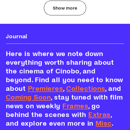
Show more
Journal
Here is where we note down
everything worth sharing about
the cinema of Cinobo, and
beyond. Find all you need to know
about
Premieres
,
Collections
, and
Coming Soon
, stay tuned with film
news on weekly
Frames
, go
behind the scenes with
Extras
,
and explore even more in
Misc
.