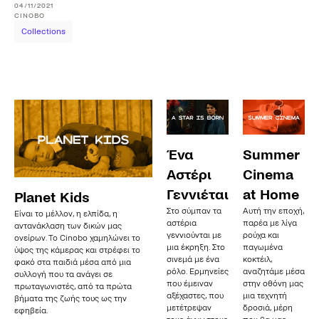
04/11/2021
CINOBO
Collections
Ένα
Summer
Αστέρι
Cinema
Γεννιέται
at Home
Planet Kids
Στο σύμπαν τα
Αυτή την εποχή,
Είναι το μέλλον, η ελπίδα, η
αστέρια
παρέα με λίγα
αντανάκλαση των δικών μας
γεννιούνται με
ρούχα και
ονείρων. Το Cinobo χαμηλώνει το
μια έκρηξη. Στο
παγωμένα
ύψος της κάμερας και στρέφει το
σινεμά με ένα
κοκτέιλ,
φακό στα παιδιά μέσα από μια
ρόλο. Ερμηνείες
αναζητάμε μέσα
συλλογή που τα ανάγει σε
που έμειναν
στην οθόνη μας
πρωταγωνιστές, από τα πρώτα
αξέχαστες, που
μια τεχνητή
βήματα της ζωής τους ως την
μετέτρεψαν
δροσιά, μέρη
εφηβεία.