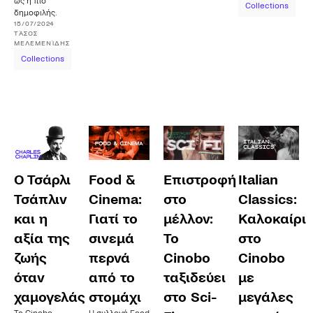
ως η πιο
Collections
δημοφιλής.
15/07/2024
ΤΆΣΟΣ
ΜΕΛΕΜΕΝΊΔΗΣ
Collections
Ο Τσάρλι
Food &
Επιστροφή
Italian
Τσάπλιν
Cinema:
στο
Classics:
και η
Γιατί το
μέλλον:
Καλοκαίρι
αξία της
σινεμά
Το
στο
ζωής
περνά
Cinobo
Cinobo
όταν
από το
ταξιδεύει
με
χαμογελάς
στομάχι
στο Sci-
μεγάλες